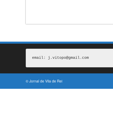
email: j.vitopo@gmail.com
© Jornal de Vila de Rei