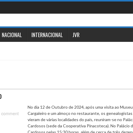
NACIONAL
INTERNACIONAL
JVR
O
No dia 12 de Outubro de 2024, após uma visita ao Museu
 comment
Cargaleiro e um almoço no restaurante, os genealogistas
vieram de várias localidades do país, reuniram-se no Palác
Cardosos (sede da Cooperativa Pinacoteca). No Palácio 
Cardosos pelas 15:30 horas, além de cerca de três dezen