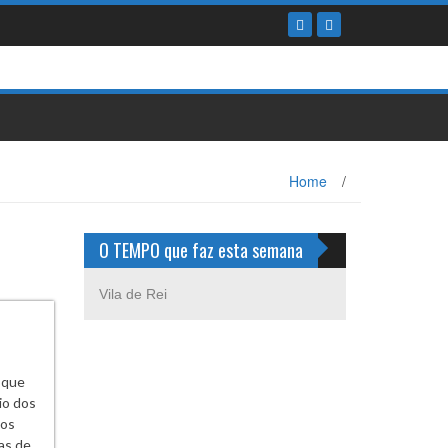
Home
/
O TEMPO que faz esta semana
Vila de Rei
 que
io dos
dos
as de