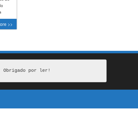
lo
a
ore >>
Obrigado por ler!