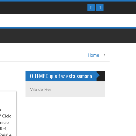
Home
/
O TEMPO que faz esta semana
Vila de Rei
a
 Ciclo
nício
Rei,
Reis’ e