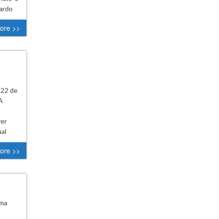
cardo
ore >>
 22 de
A
ver
ual
ore >>
ima