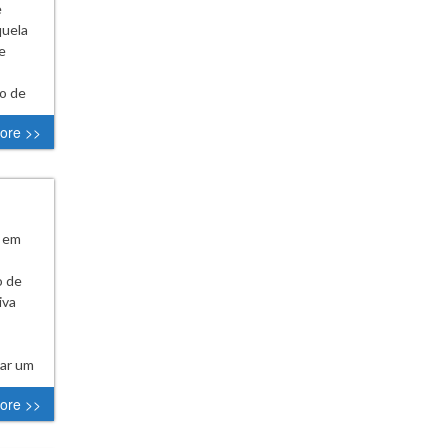
e
quela
e
ro de
ore >>
€ em
o de
iva
ear um
ore >>