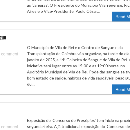
as ‘Janeiras’. O Presidente do Município Vilarregense, Ri
Aires e o Vice-Presidente, Paulo César…
Read M
ngue
O Município de Vila de Rei e o Centro de Sangue e da
 comment
Transplantação de Coimbra vão organizar, na tarde do dia
janeiro de 2025, a 44ª Colheita de Sangue de Vila de Rei. 
iniciativa terá lugar entre as 15:00 e as 19:00 horas, no
Auditório Municipal de Vila de Rei. Pode dar sangue se ti
bom estado de saúde, hábitos de vida saudáveis, peso ig
ou…
Read M
Exposição do ‘Concurso de Presépios’ tem inicio na próx
 comment
segunda-feira. A já tradicional exposição do ‘Concurso de