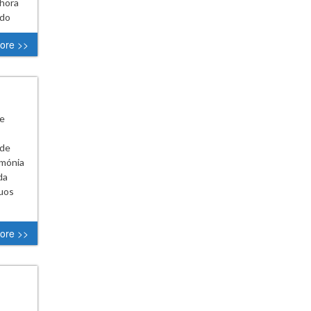
 hora
 do
ore >>
de
ade
imónia
da
duos
ore >>