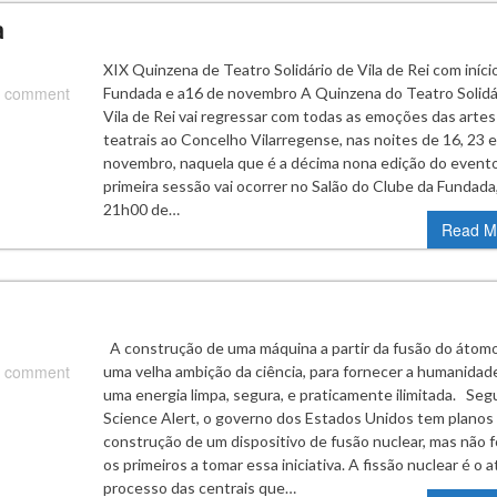
a
XIX Quinzena de Teatro Solidário de Vila de Rei com iníci
 comment
Fundada e a16 de novembro A Quinzena do Teatro Solidá
Vila de Rei vai regressar com todas as emoções das artes
teatrais ao Concelho Vilarregense, nas noites de 16, 23 
novembro, naquela que é a décima nona edição do evento
primeira sessão vai ocorrer no Salão do Clube da Fundada
21h00 de…
Read M
A construção de uma máquina a partir da fusão do átom
 comment
uma velha ambição da ciência, para fornecer a humanidad
uma energia limpa, segura, e praticamente ilimitada. Seg
Science Alert, o governo dos Estados Unidos tem planos 
construção de um dispositivo de fusão nuclear, mas não 
os primeiros a tomar essa iniciativa. A fissão nuclear é o a
processo das centrais que…