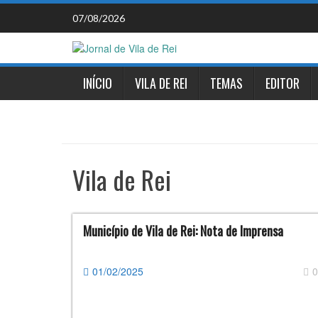
Skip
07/08/2026
to
content
INÍCIO
VILA DE REI
TEMAS
EDITOR
Vila de Rei
Município de Vila de Rei: Nota de Imprensa
01/02/2025
0