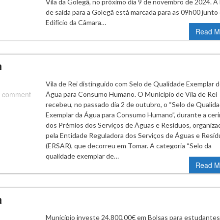
Vila da Golegã, no próximo dia 9 de novembro de 2024. A
de saída para a Golegã está marcada para as 09h00 junto
Edifício da Câmara…
Read M
a
Vila de Rei distinguido com Selo de Qualidade Exemplar 
 comment
Água para Consumo Humano. O Município de Vila de Rei
recebeu, no passado dia 2 de outubro, o “Selo de Qualid
Exemplar da Água para Consumo Humano”, durante a cer
dos Prémios dos Serviços de Águas e Resíduos, organiza
pela Entidade Reguladora dos Serviços de Águas e Resí
(ERSAR), que decorreu em Tomar. A categoria “Selo da
qualidade exemplar de…
Read M
a
Município investe 24.800,00€ em Bolsas para estudantes