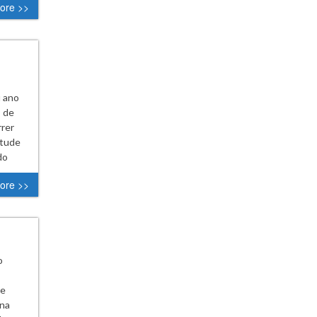
ore >>
u ano
s de
rrer
ntude
do
ore >>
o
 e
 na