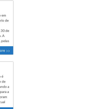
o em
rio de
e 30 de
. A
, pelas
ore >>
o é
e de
undo a
para a
foram
tual