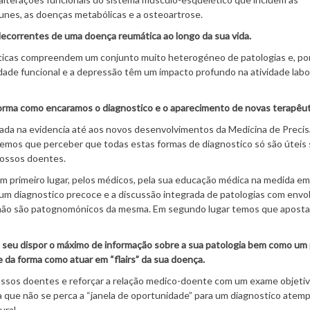
munes, as doenças metabólicas e a osteoartrose.
correntes de uma doença reumática ao longo da sua vida.
icas compreendem um conjunto muito heterogéneo de patologias e, por
idade funcional e a depressão têm um impacto profundo na atividade labor
forma como encaramos o diagnostico e o aparecimento de novas terapêut
eada na evidencia até aos novos desenvolvimentos da Medicina de Precis
, temos que perceber que todas estas formas de diagnostico só são úteis
 nossos doentes.
em primeiro lugar, pelos médicos, pela sua educação médica na medida em
e um diagnostico precoce e a discussão integrada de patologias com envo
 não são patognomónicos da mesma. Em segundo lugar temos que aposta
o seu dispor o máximo de informação sobre a sua patologia bem como um
 da forma como atuar em “flairs” da sua doença.
ossos doentes e reforçar a relação medico-doente com um exame objetiv
a a que não se perca a “janela de oportunidade” para um diagnostico ate
ural.