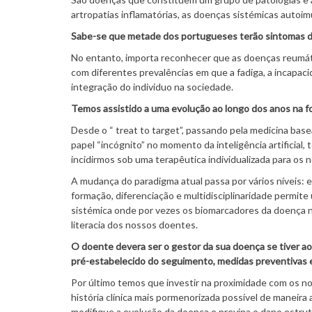
artropatias inflamatórias, as doenças sistémicas autoi
Sabe-se que metade dos portugueses terão sintomas de
No entanto, importa reconhecer que as doenças reumát
com diferentes prevalências em que a fadiga, a incapac
integração do individuo na sociedade.
Temos assistido a uma evolução ao longo dos anos na 
Desde o “ treat to target”, passando pela medicina bas
papel “incógnito” no momento da inteligência artificial
incidirmos sob uma terapêutica individualizada para os
A mudança do paradigma atual passa por vários níveis: 
formação, diferenciação e multidisciplinaridade permit
sistémica onde por vezes os biomarcadores da doença
literacia dos nossos doentes.
O doente devera ser o gestor da sua doença se tiver a
pré-estabelecido do seguimento, medidas preventivas e
Por último temos que investir na proximidade com os n
história clínica mais pormenorizada possível de maneir
modifique a evolução da doença e previna o dano estrut