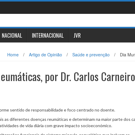
NACIONAL
INTERNACIONAL
JVR
Home
/
Artigo de Opinião
/
Saúde e prevenção
/
Dia Mun
eumáticas, por Dr. Carlos Carneir
norme sentido de responsabilidade e foco centrado no doente.
ais as diferentes doenças reumáticas e determinam na maior parte dos c
s atividades de vida diária com grave impacto socioeconómico.
alterações funcionais do sistema músculo-esquelético que incluem as