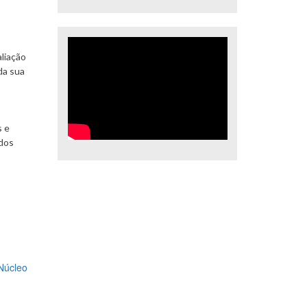
aliação
da sua
s e
 dos
Núcleo