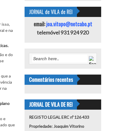
JORNAL de VILA de REI
email:
joa.vitopo@netcabo.pt
 isso,
al e na
telemóvel 931 924 920
icas.
ão e do
 se
 que a
Comentários recentes
lvência
r na
JORNAL DE VILA DE REI
 plano
REGISTO LEGAL ERC nº 126 433
o e
mpado que
Propriedade: Joaquim Vitorino