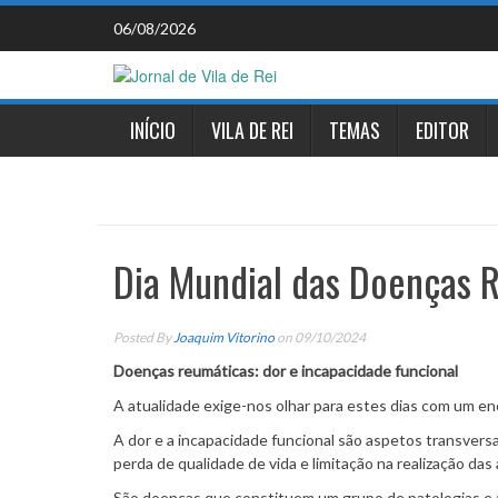
Skip
06/08/2026
to
content
INÍCIO
VILA DE REI
TEMAS
EDITOR
Dia Mundial das Doenças R
Posted By
Joaquim Vitorino
on 09/10/2024
Doenças reumáticas: dor e incapacidade funcional
A atualidade exige-nos olhar para estes dias com um e
A dor e a incapacidade funcional são aspetos transvers
perda de qualidade de vida e limitação na realização da
São doenças que constituem um grupo de patologias e 