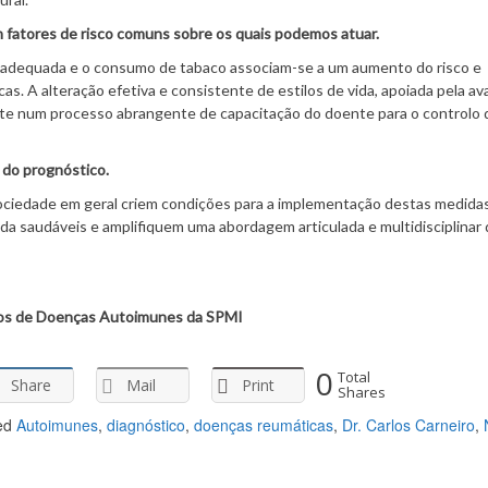
m fatores de risco comuns sobre os quais podemos atuar.
ca inadequada e o consumo de tabaco associam-se a um aumento do risco e
. A alteração efetiva e consistente de estilos de vida, apoiada pela av
ante num processo abrangente de capacitação do doente para o controlo 
 do prognóstico.
 sociedade em geral criem condições para a implementação destas medida
ida saudáveis e amplifiquem uma abordagem articulada e multidisciplinar
dos de Doenças Autoimunes da SPMI
0
Total
Share
Mail
Print
Shares
ed
Autoimunes
,
diagnóstico
,
doenças reumáticas
,
Dr. Carlos Carneiro
,