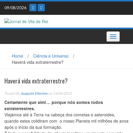
Skip
09/08/2026
to
content
Toggle
navigation
Home
/
Ciência e Universo
/
Haverá vida extraterrestre?
Haverá vida extraterrestre?
Posted By
Joaquim Vitorino
on 14/04/2015
Certamente que sim!… porque nós somos todos
extraterrestres.
Viajámos até à Terra na cabeça dos cometas e asteroides,
quando estes colidiram com o nosso Planeta mil milhões de anos
após o início da sua formação.