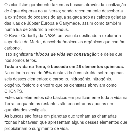
Os cientistas geralmente fazem as buscas através da localização
de água dispersa no universo; sendo recentemente descoberta
a existência de oceanos de água salgada sob as calotes geladas
das luas de Júpiter Europa e Ganymede, assim como também
numa lua de Saturno a Enceladus.
O Rover Curiosity da NASA, um veículo destinado a explorar a
superfície de Marte, descobriu “moléculas orgânicas que contêm
carbono”.
Isso significaria “
blocos de vida em construção
”; é deles que
nós somos feitos.
Toda a vida na Terra, é baseada em 26 elementos químicos.
No entanto cerca de 95% desta vida é construída sobre apenas
seis desses elementos: o carbono, hidrogénio, nitrogénio,
oxigénio, fósforo e enxofre que os cientistas abreviam como
CHONPS.
Estes seis elementos são básicos em praticamente toda a vida na
Terra; enquanto os restantes são encontrados apenas em
quantidades vestigiais.
As buscas são feitas em planetas que tenham as chamadas
“zonas habitáveis” que apresentam alguns desses elementos que
propiciariam o surgimento de vida.