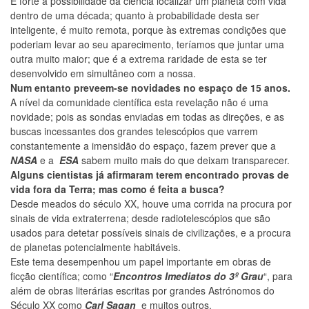
É forte a possibilidade da ciência localizar um planeta com vida
dentro de uma década; quanto à probabilidade desta ser
inteligente, é muito remota, porque às extremas condições que
poderiam levar ao seu aparecimento, teríamos que juntar uma
outra muito maior; que é a extrema raridade de esta se ter
desenvolvido em simultâneo com a nossa.
Num entanto preveem-se novidades no espaço de 15 anos.
A nível da comunidade científica esta revelação não é uma
novidade; pois as sondas enviadas em todas as direções, e as
buscas incessantes dos grandes telescópios que varrem
constantemente a imensidão do espaço, fazem prever que a
NASA
e a
ESA
sabem muito mais do que deixam transparecer.
Alguns cientistas já afirmaram terem encontrado provas de
vida fora da Terra; mas como é feita a busca?
Desde meados do século XX, houve uma corrida na procura por
sinais de vida extraterrena; desde radiotelescópios que são
usados ​​para detetar possíveis sinais de civilizações, e a procura
de planetas potencialmente habitáveis​​.
Este tema desempenhou um papel importante em obras de
ficção científica; como “
Encontros Imediatos do 3º Grau
“, para
além de obras literárias escritas por grandes Astrónomos do
Século XX como
Carl Sagan
e muitos outros.