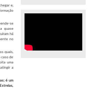
chegar e,
 formação
reende-se
ma quase
ruíram há
amente no
os quais,
o caso de
rbita uma
atingir a
tas; é um
Estrelas,