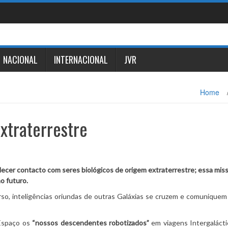
NACIONAL
INTERNACIONAL
JVR
Home
xtraterrestre
cer contacto com seres biológicos de origem extraterrestre; essa miss
o futuro.
so, inteligências oriundas de outras Galáxias se cruzem e comuniquem 
 Espaço os
“nossos descendentes robotizados”
em viagens Intergalácti