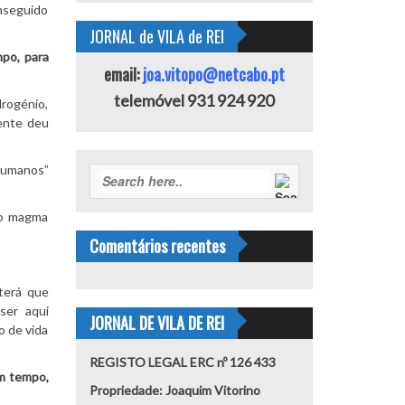
nseguido
JORNAL de VILA de REI
mpo, para
email:
joa.vitopo@netcabo.pt
telemóvel 931 924 920
rogénio,
mente deu
humanos”
no magma
Comentários recentes
 terá que
ser aqui
JORNAL DE VILA DE REI
o de vida
REGISTO LEGAL ERC nº 126 433
em tempo,
Propriedade: Joaquim Vitorino