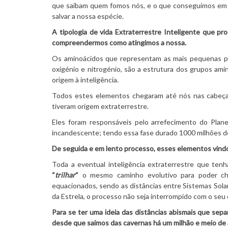
que saibam quem fomos nós, e o que conseguimos em t
salvar a nossa espécie.
A tipologia de vida Extraterrestre Inteligente que p
compreendermos como atingimos a nossa.
Os aminoácidos que representam as mais pequenas par
oxigénio e nitrogénio, são a estrutura dos grupos ami
origem à inteligência.
Todos estes elementos chegaram até nós nas cabeça
tiveram origem extraterrestre.
Eles foram responsáveis pelo arrefecimento do Plan
incandescente; tendo essa fase durado 1000 milhões d
De seguida e em lento processo, esses elementos vindo
Toda a eventual inteligência extraterrestre que tenh
“
trilhar
“
o mesmo caminho evolutivo para poder che
equacionados, sendo as distâncias entre Sistemas Solar
da Estrela, o processo não seja interrompido com o seu 
Para se ter uma ideia das distâncias abismais que sep
desde que saímos das cavernas há um milhão e meio de 