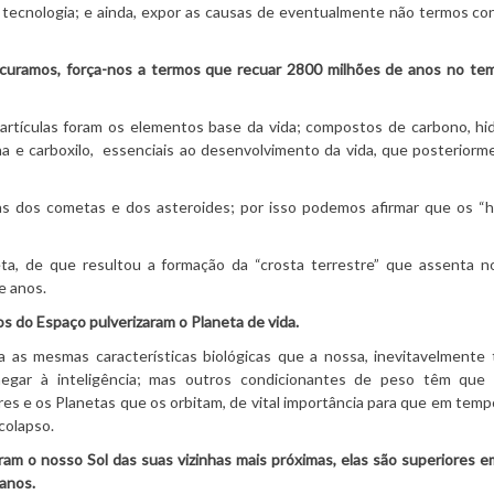
ecnologia; e ainda, expor as causas de eventualmente não termos co
rocuramos, força-nos a termos que recuar 2800 milhões de anos no te
tículas foram os elementos base da vida; compostos de carbono, hid
na e carboxilo, essenciais ao desenvolvimento da vida, que posterior
s dos cometas e dos asteroides; por isso podemos afirmar que os “
eta, de que resultou a formação da “crosta terrestre” que assenta 
e anos.
s do Espaço pulverizaram o Planeta de vida.
a as mesmas características biológicas que a nossa, inevitavelmente
gar à inteligência; mas outros condicionantes de peso têm que 
es e os Planetas que os orbitam, de vital importância para que em temp
colapso.
aram o nosso Sol das suas vizinhas mais próximas, elas são superiores 
anos.