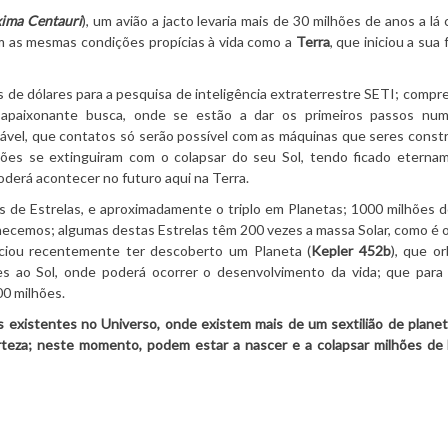
ima Centauri
), um avião a jacto levaria mais de 30 milhões de anos a lá 
om as mesmas condições propícias à vida como a
Terra
, que iniciou a sua
es de dólares para a pesquisa de inteligência extraterrestre SETI; comp
apaixonante busca, onde se estão a dar os primeiros passos nu
vel, que contatos só serão possível com as máquinas que seres const
izações se extinguiram com o colapsar do seu Sol, tendo ficado etern
oderá acontecer no futuro aqui na Terra.
s de Estrelas, e aproximadamente o triplo em Planetas; 1000 milhões d
ecemos; algumas destas Estrelas têm 200 vezes a massa Solar, como é 
iou recentemente ter descoberto um Planeta (
Kepler 452b
), que o
es ao Sol, onde poderá ocorrer o desenvolvimento da vida; que para 
00 milhões.
s existentes no Universo, onde existem mais de um sextilião de plane
rteza; neste momento, podem estar a nascer e a colapsar milhões de 