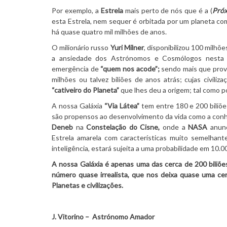
Por exemplo, a
Estrela
mais perto de nós que é a (
Próx
esta Estrela, nem sequer é orbitada por um planeta c
há quase quatro mil milhões de anos.
O milionário russo
Yuri Milner
, disponibilizou 100 milhõ
a ansiedade dos Astrónomos e Cosmólogos nesta 
emergência de
“quem nos acode”;
sendo mais que prová
milhões ou talvez biliões de anos atrás; cujas civil
“cativeiro do Planeta”
que lhes deu a origem; tal como p
A nossa Galáxia
“Via Látea”
tem entre 180 e 200 biliõe
são propensos ao desenvolvimento da vida como a conh
Deneb
na
Constelação do Cisne,
onde a
NASA
anunc
Estrela amarela com características muito semelhant
inteligência, estará sujeita a uma probabilidade em 10.0
A nossa Galáxia é apenas uma das cerca de 200 biliõe
número quase irrealista, que nos deixa quase uma ce
Planetas e civilizações.
J. Vitorino – Astrónomo Amador