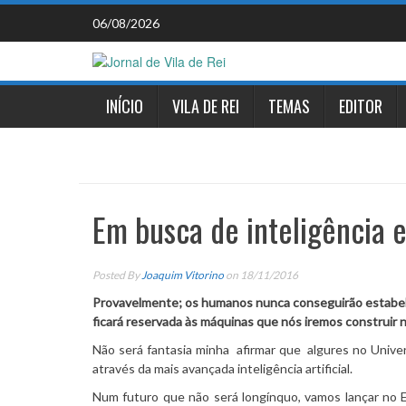
Skip
06/08/2026
to
content
INÍCIO
VILA DE REI
TEMAS
EDITOR
Em busca de inteligência e
Posted By
Joaquim Vitorino
on 18/11/2016
Provavelmente; os humanos nunca conseguirão estabele
ficará reservada às máquinas que nós iremos construir n
Não será fantasia minha afirmar que algures no Univer
através da mais avançada inteligência artificial.
Num futuro que não será longínquo, vamos lançar no