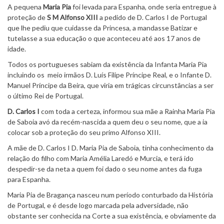
A pequena
Maria Pia
foi levada para Espanha, onde seria entregue à
proteção de
S M Alfonso XIII
a pedido de D. Carlos I de Portugal
que lhe pediu que cuidasse da Princesa, a mandasse Batizar e
tutelasse a sua educação o que aconteceu até aos 17 anos de
idade.
Todos os portugueses sabiam da existência da Infanta Maria Pia
incluindo os meio irmãos D. Luís Filipe Príncipe Real, e o Infante D.
Manuel Príncipe da Beira, que viria em trágicas circunstâncias a ser
o último Rei de Portugal.
D. Carlos I
com toda a certeza, informou sua mãe a Rainha Maria Pia
de Saboia avó da recém-nascida a quem deu o seu nome, que a ia
colocar sob a proteção do seu primo Alfonso XIII.
A mãe de D. Carlos I D. Maria Pia de Saboia, tinha conhecimento da
relação do filho com Maria Amélia Laredó e Murcia, e terá ido
despedir-se da neta a quem foi dado o seu nome antes da fuga
para Espanha.
Maria Pia de Bragança nasceu num período conturbado da História
de Portugal, e é desde logo marcada pela adversidade, não
obstante ser conhecida na Corte a sua existência, e obviamente da