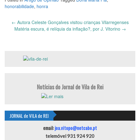
honorabilidade
,
honra
Post
←
Autora Celeste Gonçalves visitou crianças Vilarregenses
navigation
Matéria escura, é relíquia da inflação?, por J. Vitorino
→
Notícias do Jornal de Vila de Rei
JORNAL de VILA de REI
email:
joa.vitopo@netcabo.pt
telemóvel 931 924 920