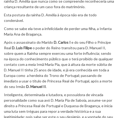
rainha D. Amélia que nunca como se compreende reconheceria uma
criança resultante de um caso fora do matrimónio.
Esta postura da rainha D. Amélia à época não era de todo
condenável.
Como se sabe ela teve a infelicidade de perder uma filha, a Infanta
Maria Ana de Bragança.
Após o assassinato do Marido
D. Carlos I
e do seu Filho o Príncipe
Real
D. Luis Filipe
o poder do Reino transitou para D. Manuel II,
sobre quem a Rainha sempre exerceu uma forte influência; sendo
na época do conhecimento público que o terá proibido de qualquer
contato com a meia Irmã Maria Pia, que à altura da morte súbita de
D. Manuel II tinha 25 anos de idade, e já era conhecida em toda a
Europa como a herdeira do Trono de Portugal; passando de
imediato a usar o título de Princesa Real de Portugal, após a morte
do seu Irmão
D. Manuel II
.
Inteligente, determinada e lutadora, e possuidora de vincada
personalidade como sua avó D. Maria Pia de Saboia, assume-se por
direito a Princesa Real de Portugal e Duquesa de Bragança, e inicia
uma luta sem tréguas para repor a verdade histórica e a sua
legitimidade; pois sabe ser este o seu desígnio, e a vontade do seu