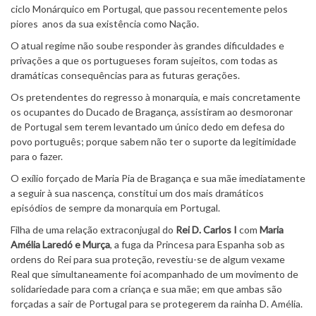
ciclo Monárquico em Portugal, que passou recentemente pelos
piores anos da sua existência como Nação.
O atual regime não soube responder às grandes dificuldades e
privações a que os portugueses foram sujeitos, com todas as
dramáticas consequências para as futuras gerações.
Os pretendentes do regresso à monarquia, e mais concretamente
os ocupantes do Ducado de Bragança, assistiram ao desmoronar
de Portugal sem terem levantado um único dedo em defesa do
povo português; porque sabem não ter o suporte da legitimidade
para o fazer.
O exílio forçado de Maria Pia de Bragança e sua mãe imediatamente
a seguir à sua nascença, constitui um dos mais dramáticos
episódios de sempre da monarquia em Portugal.
Filha de uma relação extraconjugal do
Rei D. Carlos I
com
Maria
Amélia Laredó e Murça
, a fuga da Princesa para Espanha sob as
ordens do Rei para sua proteção, revestiu-se de algum vexame
Real que simultaneamente foi acompanhado de um movimento de
solidariedade para com a criança e sua mãe; em que ambas são
forçadas a sair de Portugal para se protegerem da rainha D. Amélia.