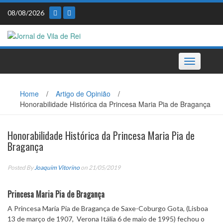
Skip
08/08/2026
to
content
Toggle
navigation
Home
/
Artigo de Opinião
/
Honorabilidade Histórica da Princesa Maria Pia de Bragança
Honorabilidade Histórica da Princesa Maria Pia de
Bragança
Posted By
Joaquim Vitorino
on 21/05/2019
Princesa Maria Pia de Bragança
A Princesa Maria Pia de Bragança de Saxe-Coburgo Gota, (Lisboa
13 de março de 1907, Verona Itália 6 de maio de 1995) fechou o