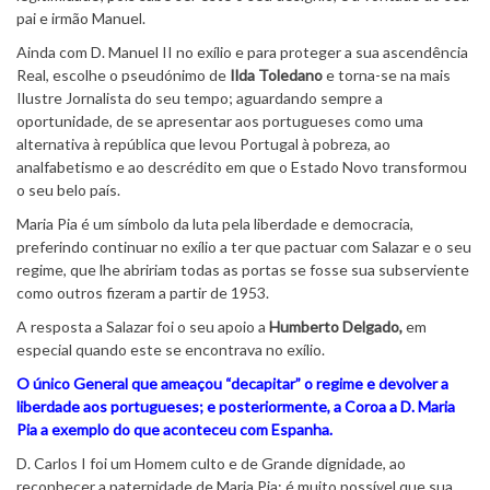
pai e irmão Manuel.
Ainda com D. Manuel II no exílio e para proteger a sua ascendência
Real, escolhe o pseudónimo de
Ilda Toledano
e torna-se na mais
Ilustre Jornalista do seu tempo; aguardando sempre a
oportunidade, de se apresentar aos portugueses como uma
alternativa à república que levou Portugal à pobreza, ao
analfabetismo e ao descrédito em que o Estado Novo transformou
o seu belo país.
Maria Pia é um símbolo da luta pela liberdade e democracia,
preferindo continuar no exílio a ter que pactuar com Salazar e o seu
regime, que lhe abririam todas as portas se fosse sua subserviente
como outros fizeram a partir de 1953.
A resposta a Salazar foi o seu apoio a
Humberto Delgado,
em
especial quando este se encontrava no exílio.
O único General que ameaçou “decapitar” o regime e devolver a
liberdade aos portugueses; e posteriormente, a Coroa a D. Maria
Pia a exemplo do que aconteceu com Espanha.
D. Carlos I foi um Homem culto e de Grande dignidade, ao
reconhecer a paternidade de Maria Pia; é muito possível que sua