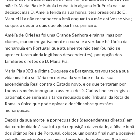
mãe D. Maria Pia de Saboia tenha tido alguma influência na sua
decisão; mas D. Amélia ferida na sua honra, terá pressionado D.
Manuel II a não reconhecer a irmã enquanto a mãe estivesse viva;
só que, o destino quis que ele partisse primeiro.
Amélia de Orleães foi uma Grande Senhora e rainha; mas por
ciúmes, marcou negativamente o curso e a verdade histórica da
monarquia em Portugal, que atualmente não tem (ou não se
apresentaram ainda legítimos descendentes), por opção dos
familiares diretos de D. Maria Pia.
Maria Pia a XXI e última Duquesa de Bragança, travou toda a sua
vida uma luta solitária em defesa da verdade e da da sua
ascendência Real contra o Estado novo, e os que tentaram por
todos os meios impugnar o assento de D. Carlos I no seu registo
batismal; que seria mais tarde recusado pelo Tribunal da Rota de
Roma, o único que pode opinar e decidir sobre questões
monárquicas.
Depois da sua morte, e por recusa dos (descendentes diretos) em
dar continuidade à sua luta pela reposição da verdade, a filha e irmã
dos últimos Reis de Portugal, colocou um ponto final numa possível
solução monárquica para uma alternativa de regime em Portugal;