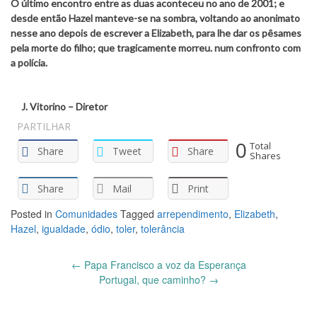
O último encontro entre as duas aconteceu no ano de 2001; e
desde então Hazel manteve-se na sombra, voltando ao anonimato
nesse ano depois de escrever a Elizabeth, para lhe dar os pêsames
pela morte do filho; que tragicamente morreu. num confronto com
a polícia.
J. Vitorino – Diretor
PARTILHAR
0
Total
Share
Tweet
Share
Shares
Share
Mail
Print
Posted in
Comunidades
Tagged
arrependimento
,
Elizabeth
,
Hazel
,
igualdade
,
ódio
,
toler
,
tolerância
Post
←
Papa Francisco a voz da Esperança
navigation
Portugal, que caminho?
→