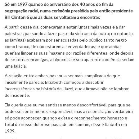
Só em 1997 quando do aniversário dos 40 anos do fim da
segregação racial, numa cerimónia presidida pelo então presidente
Bill Clinton é que as duas se voltaram a encontrar.
A partir desse dia, começaram a estar juntas mais vezes e a dar
palestras; passando a fazer parte da vida uma da outra; no entanto,
as (amigas) acabaram por ser acusadas pelo público tanto negro
como branco, de não estarem a ser verdadeiras; e que ambas
queriam limpar as suas imagens por razões diferentes; onde depois
de se tornarem amigas, a hipocrisia e sua aparente inocência seriam
uma falácia.
A relação entre ambas, passou a ser mais complicada do que
inicialmente parecia; Elizabeth começou a descobrir
inconsistências na história de Hazel, que afirmava não se lembrar
do incidente.
Ela queria que eu me sentisse menos desconfortável, para que se
pudesse sentir menos responsável; mas a reconciliação verdadeira
só pode acontecer, quando existe o reconhecimento honesto e
total do nosso doloroso passado em comum, disse Elizabeth em
1999.