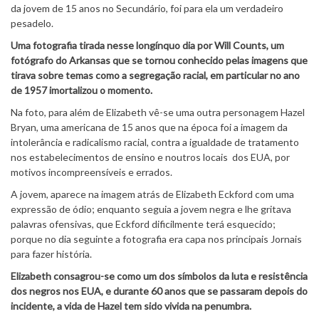
da jovem de 15 anos no Secundário, foi para ela um verdadeiro
pesadelo.
Uma fotografia tirada nesse longínquo dia por Will Counts, um
fotógrafo do Arkansas que se tornou conhecido pelas imagens que
tirava sobre temas como a segregação racial, em particular no ano
de 1957 imortalizou o momento.
Na foto, para além de Elizabeth vê-se uma outra personagem Hazel
Bryan, uma americana de 15 anos que na época foi a imagem da
intolerância e radicalismo racial, contra a igualdade de tratamento
nos estabelecimentos de ensino e noutros locais dos EUA, por
motivos incompreensíveis e errados.
A jovem, aparece na imagem atrás de Elizabeth Eckford com uma
expressão de ódio; enquanto seguia a jovem negra e lhe gritava
palavras ofensivas, que Eckford dificilmente terá esquecido;
porque no dia seguinte a fotografia era capa nos principais Jornais
para fazer história.
Elizabeth consagrou-se como um dos símbolos da luta e resistência
dos negros nos EUA, e durante 60 anos que se passaram depois do
incidente, a vida de Hazel tem sido vivida na penumbra.