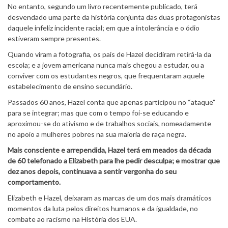
No entanto, segundo um livro recentemente publicado, terá
desvendado uma parte da história conjunta das duas protagonistas
daquele infeliz incidente racial; em que a intolerância e o ódio
estiveram sempre presentes.
Quando viram a fotografia, os pais de Hazel decidiram retirá-la da
escola; e a jovem americana nunca mais chegou a estudar, ou a
conviver com os estudantes negros, que frequentaram aquele
estabelecimento de ensino secundário.
Passados 60 anos, Hazel conta que apenas participou no “ataque”
para se integrar; mas que com o tempo foi-se educando e
aproximou-se do ativismo e de trabalhos sociais, nomeadamente
no apoio a mulheres pobres na sua maioria de raça negra.
Mais consciente e arrependida, Hazel terá em meados da década
de 60 telefonado a Elizabeth para lhe pedir desculpa; e mostrar que
dez anos depois, continuava a sentir vergonha do seu
comportamento.
Elizabeth e Hazel, deixaram as marcas de um dos mais dramáticos
momentos da luta pelos direitos humanos e da igualdade, no
combate ao racismo na História dos EUA.