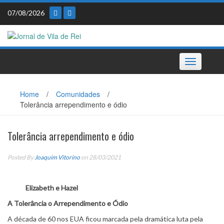
Skip
07/08/2026
to
content
Toggle
navigation
Home
/
Comunidades
/
Tolerância arrependimento e ódio
Tolerância arrependimento e ódio
Posted By
Joaquim Vitorino
on 28/03/2021
Elizabeth e Hazel
A Tolerância o Arrependimento e Ódio
A década de 60 nos EUA ficou marcada pela dramática luta pela