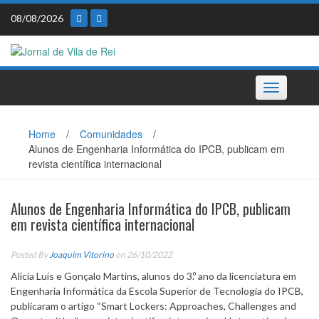
Skip
08/08/2026
to
content
Toggle
navigation
Home
/
Comunidades
/
Alunos de Engenharia Informática do IPCB, publicam em
revista científica internacional
Alunos de Engenharia Informática do IPCB, publicam
em revista científica internacional
Posted By
Joaquim Vitorino
on 26/10/2022
Alícia Luís e Gonçalo Martins, alunos do 3.º ano da licenciatura em
Engenharia Informática da Escola Superior de Tecnologia do IPCB,
publicaram o artigo “Smart Lockers: Approaches, Challenges and