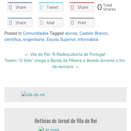
0
Total
Share
Tweet
Share
Shares
Share
Mail
Print
Posted in
Comunidades
Tagged
alunos
,
Castelo Branco
,
científica
,
engenharia
,
Escola Superior
,
informática
Post
←
Vila de Rei “À Redescoberta de Portugal”
navigation
Teatro “O Sítio” chega a Borda da Ribeira e Aivado durante o fim-
de-semana
→
Notícias do Jornal de Vila de Rei