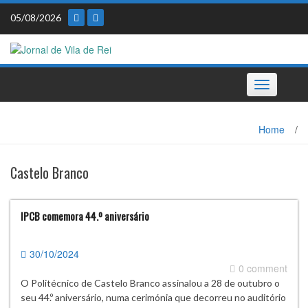
Skip
05/08/2026
to
content
Toggle
navigation
Home
/
Castelo Branco
IPCB comemora 44.º aniversário
30/10/2024
0 comment
O Politécnico de Castelo Branco assinalou a 28 de outubro o
seu 44.º aniversário, numa cerimónia que decorreu no auditório