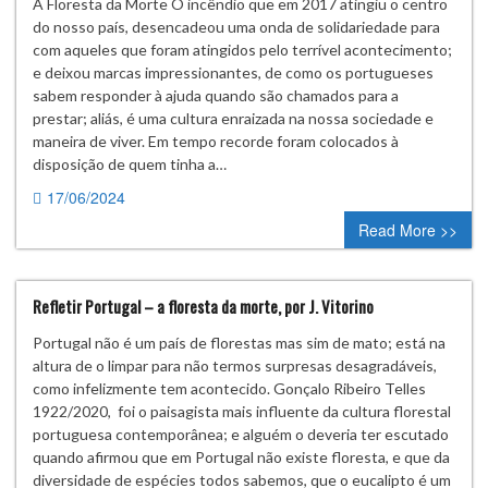
A Floresta da Morte O incêndio que em 2017 atingiu o centro
do nosso país, desencadeou uma onda de solidariedade para
com aqueles que foram atingidos pelo terrível acontecimento;
e deixou marcas impressionantes, de como os portugueses
sabem responder à ajuda quando são chamados para a
prestar; aliás, é uma cultura enraizada na nossa sociedade e
maneira de viver. Em tempo recorde foram colocados à
disposição de quem tinha a…
17/06/2024
0 comment
Read More >>
Refletir Portugal – a floresta da morte, por J. Vitorino
Portugal não é um país de florestas mas sim de mato; está na
altura de o limpar para não termos surpresas desagradáveis,
como infelizmente tem acontecido. Gonçalo Ribeiro Telles
1922/2020, foi o paisagista mais influente da cultura florestal
portuguesa contemporânea; e alguém o deveria ter escutado
quando afirmou que em Portugal não existe floresta, e que da
diversidade de espécies todos sabemos, que o eucalipto é um