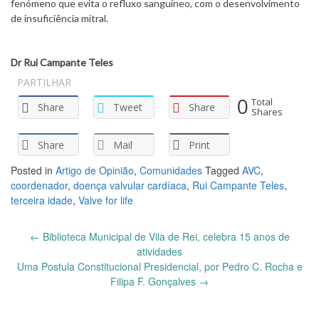
fenómeno que evita o refluxo sanguíneo, com o desenvolvimento
de insuficiência mitral.
Dr Rui Campante Teles
PARTILHAR
0
Total
Share
Tweet
Share
Shares
Share
Mail
Print
Posted in
Artigo de Opinião
,
Comunidades
Tagged
AVC
,
coordenador
,
doença valvular cardíaca
,
Rui Campante Teles
,
terceira idade
,
Valve for life
Post
←
Biblioteca Municipal de Vila de Rei, celebra 15 anos de
navigation
atividades
Uma Postula Constitucional Presidencial, por Pedro C. Rocha e
Filipa F. Gonçalves
→