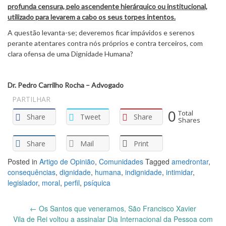
profunda censura, pelo ascendente hierárquico ou institucional,
utilizado para levarem a cabo os seus torpes intentos.
A questão levanta-se; deveremos ficar impávidos e serenos
perante atentares contra nós próprios e contra terceiros, com
clara ofensa de uma Dignidade Humana?
Dr. Pedro Carrilho Rocha – Advogado
PARTILHAR
0
Total
Share
Tweet
Share
Shares
Share
Mail
Print
Posted in
Artigo de Opinião
,
Comunidades
Tagged
amedrontar
,
consequências
,
dignidade
,
humana
,
indignidade
,
intimidar
,
legislador
,
moral
,
perfil
,
psíquica
Post
←
Os Santos que veneramos, São Francisco Xavier
navigation
Vila de Rei voltou a assinalar Dia Internacional da Pessoa com