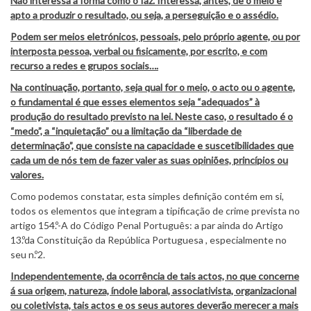
Não interessa a forma como o faz. Interessa, antes, de o meio é
apto a produzir o resultado, ou seja, a perseguição e o assédio.
Podem ser meios eletrónicos, pessoais, pelo próprio agente, ou por
interposta pessoa, verbal ou fisicamente, por escrito, e com
recurso a redes e grupos sociais….
Na continuação, portanto, seja qual for o meio, o acto ou o agente,
o fundamental é que esses elementos seja “adequados” à
produção do resultado previsto na lei. Neste caso, o resultado é o
“medo”, a “inquietação” ou a limitação da “liberdade de
determinação”, que consiste na capacidade e suscetibilidades que
cada um de nós tem de fazer valer as suas opiniões, princípios ou
valores.
Como podemos constatar, esta simples definição contém em si,
todos os elementos que integram a tipificação de crime prevista no
artigo 154.º-A do Código Penal Português: a par ainda do Artigo
13.ºda Constituição da República Portuguesa , especialmente no
seu n.º2.
Independentemente, da ocorrência de tais actos, no que concerne
á sua origem, natureza, índole laboral, associativista, organizacional
ou coletivista, tais actos e os seus autores deverão merecer a mais