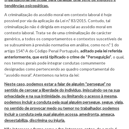
tendências psicopáticas.
A criminalização do assédio moral em contexto laboral é hoje
possível por via da aplicação da Lei n.º 83/2015. Contudo, tal
criminalização não é dirigida em especial ao assédio moral em
contexto laboral. Trata-se de uma criminalização de carácter
genérico, a todos os comportamentos e contextos suscetíveis de
se subsumirem à previsão normativa em análise, como no n.º 1 do
artigo 154.º-A do Código Penal Português,
aditado pela lei referida
anteriormente, que está tipificado o crime de “Perseguição”
, o qual,
nos termos gerais pode integrar condutas comummente
designadas como pertencendo ao quadro comportamental do
“assédio moral”. Atentemos na letra da lei:
Neste caso, podemos estar a falar de alguém “persegue” no
sentido de cercear a liberdade do individuo, imiscuindo-se na sua
privacidade e na sua intimidade, ou limitando o acesso à mesma,
podemos incluir a conduta pela qual alguém persegue, segue, vigia,
no sentido de provocar medo ou temor no trabalhador, podemos
incluir a conduta pela qual alguém acossa, amedronta, ameaça,
desestabiliza, discrimina ou injuria.