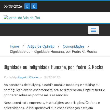
Skip
06/08/2026
to
content
Toggle
navigation
Home
/
Artigo de Opinião
/
Comunidades
/
Dignidade ou Indignidade Humana, por Pedro C. Rocha
Dignidade ou Indignidade Humana, por Pedro C. Rocha
Posted By
Joaquim Vitorino
on 04/12/2023
As condutas de bullying, assédio moral e mobbing e stalking ou
perseguição ora se assemelham, ora se diferenciam. Urge refletir e
ponderar sobre os pontos mais essenciais.
Nesse contexto empresas, instituições, associações, Ordens e
coletividades, é indispensável que esses espaços estejam