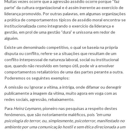
Muitas vezes ocorre que a agressão assédio ocorre porque “faz
parte” da cultura organizacional e é assim inerente ao exercício de
liderança promovido. Por outras palavras, em algumas organizações
a prática de comportamentos típicos de assédio moral encontra-se
institucionalizada como integrando o exercício da liderança e
gestão, em prol de uma gestão “dura” e uníssona em redor de
alguém.
Existe um denominado competitivo, o qual se baseia na própria
disputa ou conflito, refere-se a situações que resultam de um
conflito interpessoal de natureza laboral, social ou institucional
que, quando não resolvido em tempo útil, pode vir a envolver
comportamentos retaliatórios de uma das partes perante a outra.
Poderemos os seguintes exemplos:
A omissão ou Ignorar a vítima, a intriga, onde difamar ou denegrir
publicamente a imagem da vítima, muito agora em voga com as
redes sociais, agressão, rebaixamento.
Para
Heinz Leymann
, pioneiro nas pesquisas a respeito destes
fenômenos, que são notoriamente maléficos, pois
“em uma
psicologia do terror, ou, simplesmente, psicoterror, manifestado no
ambiente por uma comunicação hostil e sem ética direcionada a um