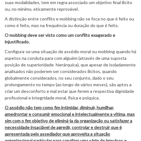
suas modalidades, tem em regra associado um objetivo final ilícito
ou, no mínimo, eticamente reprovável.
A distinção entre conflito e mobbing não se foca no que é feito ou
como é feito, mas na frequência ou duração do que é feito.
O mobbing deve ser visto como um conflito exagerado e
injustificado.
Configura-se uma situação de assédio moral ou mobbing quando há
aspetos na conduta para com alguém (através de uma suposta
posição de superioridade hierárquica), que apesar de isoladamente
analisados não poderem ser considerados ilícitos, quando
globalmente considerados, no seu conjunto, dado o seu
prolongamento no tempo (ao longo de vários meses), são aptos a
criar um desconforto e mal estar que ferem a respectiva dignidade
profissional e integridade moral, física e psíquica.
O assédio não tem como fim intimidar, diminuir, humilhar,
amedrontar e consumir emocional e intelectualmente a vítima, mas
sim com o fim objetivo de eliminá-la da organização ou satisfazer a
necessidade insaciável de agredir, controlar e destruir que é
apresentada pelo assediador que aproveita a situação
organizacional particular para canalizar uma série de impulsos e