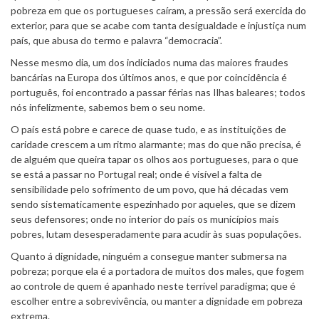
pobreza em que os portugueses caíram, a pressão será exercida do
exterior, para que se acabe com tanta desigualdade e injustiça num
país, que abusa do termo e palavra “democracia”.
Nesse mesmo dia, um dos indiciados numa das maiores fraudes
bancárias na Europa dos últimos anos, e que por coincidência é
português, foi encontrado a passar férias nas Ilhas baleares; todos
nós infelizmente, sabemos bem o seu nome.
O país está pobre e carece de quase tudo, e as instituições de
caridade crescem a um ritmo alarmante; mas do que não precisa, é
de alguém que queira tapar os olhos aos portugueses, para o que
se está a passar no Portugal real; onde é visível a falta de
sensibilidade pelo sofrimento de um povo, que há décadas vem
sendo sistematicamente espezinhado por aqueles, que se dizem
seus defensores; onde no interior do país os municípios mais
pobres, lutam desesperadamente para acudir às suas populações.
Quanto á dignidade, ninguém a consegue manter submersa na
pobreza; porque ela é a portadora de muitos dos males, que fogem
ao controle de quem é apanhado neste terrível paradigma; que é
escolher entre a sobrevivência, ou manter a dignidade em pobreza
extrema.