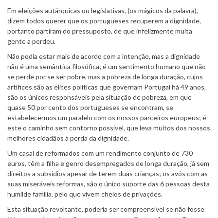
Em eleições autárquicas ou legislativas, (os mágicos da palavra),
dizem todos querer que os portugueses recuperem a dignidade,
portanto partiram do pressuposto, de que infelizmente muita
gente a perdeu.
Não podia estar mais de acordo com a intenção, mas a dignidade
não é uma semântica filosófica; é um sentimento humano que não
se perde por se ser pobre, mas a pobreza de longa duração, cujos
artífices são as elites políticas que governam Portugal há 49 anos,
são os únicos responsáveis pela situação de pobreza, em que
quase 50 por cento dos portugueses se encontram, se
estabelecermos um paralelo com os nossos parceiros europeus; é
este o caminho sem contorno possível, que leva muitos dos nossos
melhores cidadãos à perda da dignidade.
Um casal de reformados com um rendimento conjunto de 730
euros, têm a filha e genro desempregados de longa duração, já sem
direitos a subsídios apesar de terem duas crianças; os avós com as
suas miseráveis reformas, são o único suporte das 6 pessoas desta
humilde família, pelo que vivem cheios de privações.
Esta situação revoltante, poderia ser compreensível se não fosse