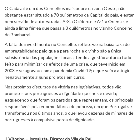
O Cadaval é um dos Concelhos mais pobre da zona Oeste, não
obstante estar situado a 70 quilómetros da Capital do país, e estar
bem servido de autoestradas A-8 a Ocidente e A-1 a Oriente, e
ainda a linha férrea que passa a 3 quilómetros no vizinho Concelho
do Bombarral.
A falta de investimento no Concelho, reflete-se na baixa taxa de
empregabilidade; pelo que a pera rocha e o vinho são a única
subsistência das populações locais; tendo a gestão autarca tudo
feito para minimizar os efeitos de uma crise, que teve início em
2008 e se agravou com a pandemia Covid-19; o que veio a atingir
negativamente alguns projetos em curso.
Nos próximos discursos de vitória nas legislativas, todos vão
prometer aos portugueses a dignidade que lhes é devida;
esquecendo que foram os partidos que representam, os principais
responsáveis pela enorme fábrica de pobreza, em que Portugal se
transformou nos últimos anos, o que levou dezenas de milhares de
portugueses à compulsiva perda de dignidade.
J. Vitorino – Jornalista-
Diretor do Vila de Rei