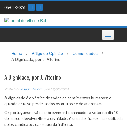
Skip
06/08/2026
to
content
Toggle
navigation
Home
/
Artigo de Opinião
/
Comunidades
/
A Dignidade, por J. Vitorino
A Dignidade, por J. Vitorino
Posted By
Joaquim Vitorino
on 18/01/2024
A
dignidade é o vértice de todos os sentimentos humanos; e
quando esta se perde, todos os outros se desmoronam.
Os portugueses vão ser brevemente chamados a votar no dia 10
de março; devolver-lhes a dignidade, é uma das frases mais utilizada
pelos candidatos da esquerda à direita.