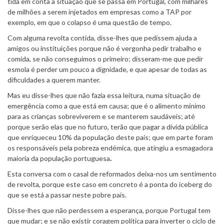
tida em conta a situação que se passa em Portugal, com milhares
de milhões a serem injetados em empresas como a TAP por
exemplo, em que o colapso é uma questão de tempo.
Com alguma revolta contida, disse-lhes que pedissem ajuda a
amigos ou instituições porque não é vergonha pedir trabalho e
comida, se não conseguimos o primeiro; disseram-me que pedir
esmola é perder um pouco a dignidade, e que apesar de todas as
dificuldades a querem manter.
Mas eu disse-lhes que não fazia essa leitura, numa situação de
emergência como a que está em causa; que é o alimento mínimo
para as crianças sobreviverem e se manterem saudáveis; até
porque serão elas que no futuro, terão que pagar a dívida pública
que enriqueceu 10% da população deste país; que em parte foram
os responsáveis pela pobreza endémica, que atingiu a esmagadora
maioria da população portuguesa
.
Esta conversa com o casal de reformados deixa-nos um sentimento
de revolta, porque este caso em concreto é a ponta do iceberg do
que se está a passar neste pobre país.
Disse-lhes que não perdessem a esperança, porque Portugal tem
que mudar; e se não existir coragem política para inverter o ciclo de