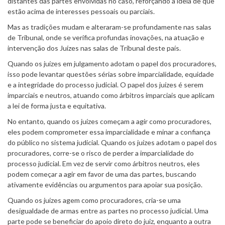
distantes das partes envolvidas no caso, reforçando a ideia de que
estão acima de interesses pessoais ou parciais.
Mas as tradições mudam e alteraram-se profundamente nas salas
de Tribunal, onde se verifica profundas inovações, na atuação e
intervenção dos Juízes nas salas de Tribunal deste país.
Quando os juízes em julgamento adotam o papel dos procuradores,
isso pode levantar questões sérias sobre imparcialidade, equidade
e a integridade do processo judicial. O papel dos juízes é serem
imparciais e neutros, atuando como árbitros imparciais que aplicam
a lei de forma justa e equitativa.
No entanto, quando os juízes começam a agir como procuradores,
eles podem comprometer essa imparcialidade e minar a confiança
do público no sistema judicial. Quando os juízes adotam o papel dos
procuradores, corre-se o risco de perder a imparcialidade do
processo judicial. Em vez de servir como árbitros neutros, eles
podem começar a agir em favor de uma das partes, buscando
ativamente evidências ou argumentos para apoiar sua posição.
Quando os juízes agem como procuradores, cria-se uma
desigualdade de armas entre as partes no processo judicial. Uma
parte pode se beneficiar do apoio direto do juiz, enquanto a outra