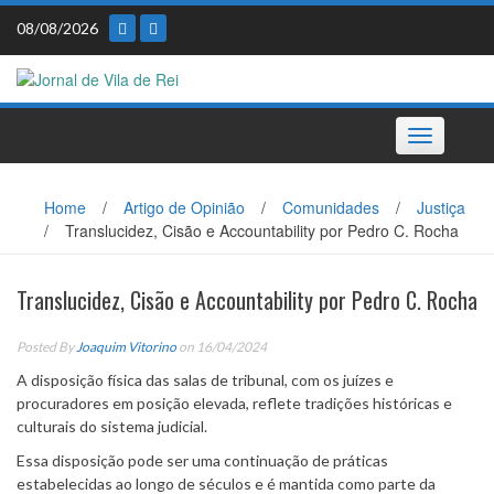
Skip
08/08/2026
to
content
Toggle
navigation
Home
/
Artigo de Opinião
/
Comunidades
/
Justiça
/
Translucidez, Cisão e Accountability por Pedro C. Rocha
Translucidez, Cisão e Accountability por Pedro C. Rocha
Posted By
Joaquim Vitorino
on 16/04/2024
A disposição física das salas de tribunal, com os juízes e
procuradores em posição elevada, reflete tradições históricas e
culturais do sistema judicial.
Essa disposição pode ser uma continuação de práticas
estabelecidas ao longo de séculos e é mantida como parte da