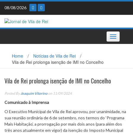
Skip
08/08/2026
to
content
Toggle
navigation
Home
/
Notícias de Vila de Rei
/
Vila de Rei prolonga isenção de IMI no Concelho
Vila de Rei prolonga isenção de IMI no Concelho
Posted By
Joaquim Vitorino
on 11/09/2024
Comunicado à Imprensa
O Executivo Municipal de Vila de Rei aprovou, por unanimidade, na
sua reunião ordinária de 6 de setembro, nos termos do ‘Programa
Mais Habitação’, a prorrogação por mais dois anos (para além dos
três anos atualmente em vigor) da isenção do Imposto Municipal