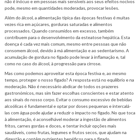
não é inócuo e em pessoas mais sensíveis aos seus efeitos nocivos
pode, mesmo em quantidades moderadas, provocar lesões.
Além do álcool, a alimentação típica das épocas festivas é muitas
vezes rica em açúcares, gorduras saturadas e alimentos
processados. Quando consumidos em excesso, também
contribuem para o desenvolvimento da esteatose hepática. Esta
doença é cada vez mais comum, mesmo entre pessoas que não
consomem álcool, devido à má alimentação e ao sedentarismo. A
acumulação de gordura no fígado pode levar à inflamação e, tal
como no caso do álcool, à progressão para cirrose.
Mas como podemos aproveitar esta época festiva e, ao mesmo
tempo, proteger o nosso fígado? A resposta está no equilíbrio e na
moderação. Não é necessário abdicar de todos os prazeres
gastronómicos, mas sim fazer escolhas conscientes e estar atento
aos sinais do nosso corpo. Evitar o consumo excessivo de bebidas
alcoólicas é fundamental e optar por doses pequenas e intercalá-
las com água pode ajudar a reduzir o impacto no fígado. No que toca
à alimentação, é aconselhável moderar a ingestão de alimentos
fritos, carnes gordas e doces, e tentar incluir opções mais
saudáveis, como frutas, legumes e frutos secos, que ajudam na
digestão e contêm nutrientes benéficos para o fígado.