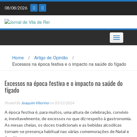
Skip
08/08/2026
to
content
Toggle
navigation
Home
/
Artigo de Opinião
/
Excessos na época festiva e o impacto na saúde do fígado
Excessos na época festiva e o impacto na saúde do
fígado
Posted By
Joaquim Vitorino
on 03/12/2024
A época festiva é, para muitos, uma altura de celebração, convívio
e, inevitavelmente, de excessos no que diz respeito à gastronomia.
As mesas cheias, os doces tradicionais e as bebidas alcoólicas
tornam-se presença habitual nas várias comemorações de Natal e