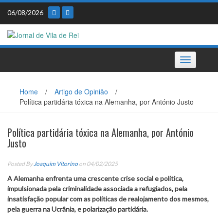
Skip
06/08/2026
to
content
Toggle
navigation
Home
/
Artigo de Opinião
/
Política partidária tóxica na Alemanha, por António Justo
Política partidária tóxica na Alemanha, por António
Justo
Posted By
Joaquim Vitorino
on 04/02/2025
A Alemanha enfrenta uma crescente crise social e política,
impulsionada pela criminalidade associada a refugiados, pela
insatisfação popular com as políticas de realojamento dos mesmos,
pela guerra na Ucrânia, e polarização partidária.