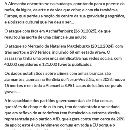
A Alemanha encontra-se na mudança, apontando para o poente da
razão, da lógica, da arte e da vida que criou; e com ela também a
Europa, que perdeu a noção do centro da sua gravidade geográfica,
e a bússola cultural que lhe deu o ser…
O ataque com faca em Aschaffenburg (26.01.2025), de que
resultou na morte de uma criança e um adulto.
O ataque ao Mercado de Natal em Magdeburgo (20.12.2024), com
três mortos e 299 feridos, incluindo 68 em estado grave. O
assassino tinha uma presença significativa nas redes sociais, com
43.000 seguidores e 121.000 tweets publicados.
Os dados estatísticos sobre crimes com armas brancas são
alarmantes: apenas na Renânia do Norte-Vestfália, em 2023, houve
15 mortes e em toda a Alemanha 8.951 casos de lesões corporais
graves…
A incapacidade dos partidos governamentais de lidar com as
questões do choque de culturas, tem desorientado a sociedade,
que em reflexo de autodefesa tem fortalecido a extrema-direita,
representada pelo partido AfD, que agora conta com cerca de 20%
de apoio; este é um fenómeno comum em toda a EU porque o