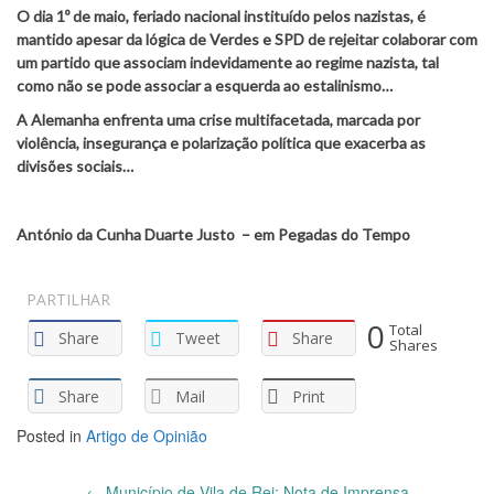
O dia 1º de maio, feriado nacional instituído pelos nazistas, é
mantido apesar da lógica de Verdes e SPD de rejeitar colaborar com
um partido que associam indevidamente ao regime nazista, tal
como não se pode associar a esquerda ao estalinismo…
A Alemanha enfrenta uma crise multifacetada, marcada por
violência, insegurança e polarização política
que exacerba as
divisões sociais…
António da Cunha Duarte Justo –
em Pegadas do Tempo
PARTILHAR
0
Total
Share
Tweet
Share
Shares
Share
Mail
Print
Posted in
Artigo de Opinião
Post
←
Município de Vila de Rei: Nota de Imprensa