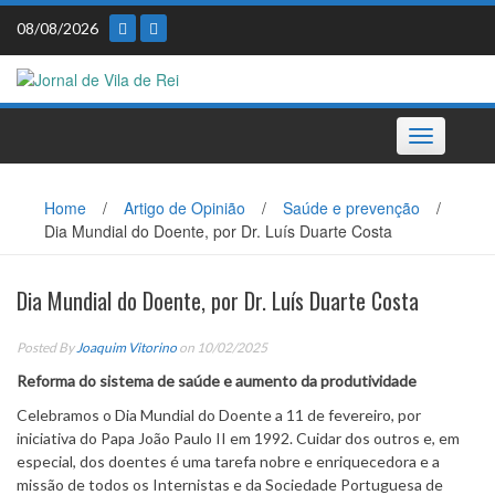
Skip
08/08/2026
to
content
Toggle
navigation
Home
/
Artigo de Opinião
/
Saúde e prevenção
/
Dia Mundial do Doente, por Dr. Luís Duarte Costa
Dia Mundial do Doente, por Dr. Luís Duarte Costa
Posted By
Joaquim Vitorino
on 10/02/2025
Reforma do sistema de saúde e aumento da produtividade
Celebramos o Dia Mundial do Doente a 11 de fevereiro, por
iniciativa do Papa João Paulo II em 1992. Cuidar dos outros e, em
especial, dos doentes é uma tarefa nobre e enriquecedora e a
missão de todos os Internistas e da Sociedade Portuguesa de