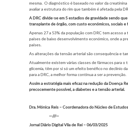
mesma. O diagnóstico é baseado no valor da creatinina s
avaliar a estrutura do rim que também é afetada pela 
A DRC divide-se em 5 estadios de gravidade sendo que o
transplante de órgão, com custo económicos, sociais e 
Apenas 27 a 53% da população com DRC tem acesso a téc
países de baixo desenvolvimento económico, onde a pr
países.
As alterações da tensão arterial são consequência e ta
Atualmente existem várias classes de fármacos para o
glicemia, têm por si só um efeito benéfico no declínio d
para a DRC, a melhor forma continua a ser a prevenção.
Assim a estratégia mais eficaz na redução da Doença Rena
precocemente possível, a diabetes e a tensão arterial.
Dra. Mónica Reis – Coordenadora do Núcleo de Estudos
—///—
Jornal Diário Digital Vila de Rei – 06/03/2025