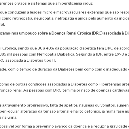
erentes órgãos e sistemas que a hiperglicemia induz.
s que conduzem a lesões micro e macrovasculares extensas que são resp
s como retinopatia, neuropatia, nefropatia e ainda pelo aumento da incid
al.
bruçamo-nos um pouco sobre a Doença Renal Crónica (DRC) associada à D
al Crónica, sendo que 30 a 40% da população diabética tem DRC de acor
 385 mil pessoas com Nefropatia Diabética. Segundo a IDF, entre 1990 e
 associada à Diabetes tipo II.
idade, com o tempo de duração da Diabetes bem como com o inadequado 
 como de outras condições associadas à Diabetes como Hipertensão arter
 função renal. As pessoas com DRC tem maior risco de doenças cardiova
 agravamento progressivo, falta de apetite, náuseas ou vómitos, aumen
peri-ocular, alteração da tensão arterial e hálito cetónico, já numa fase m
 na urina.
ossível por forma a prevenir o avanço da doença e a reduzir a gravidade 