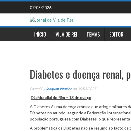
Skip
07/08/2026
to
content
INÍCIO
VILA DE REI
TEMAS
EDITOR
Diabetes e doença renal, 
Posted By
Joaquim Vitorino
on 06/03/2025
Dia Mundial do Rim – 13 de março
A Diabetes é uma doença crónica que atinge milhares 
Diabetes no mundo, segundo a Federação Internacional 
população portuguesa com Diabetes, o que representa 
A problemática da Diabetes não se resumo ao facto da 