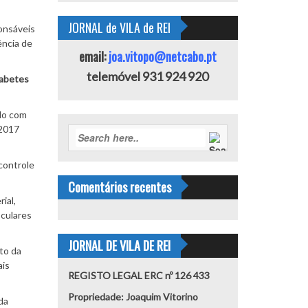
JORNAL de VILA de REI
onsáveis
ência de
email:
joa.vitopo@netcabo.pt
telemóvel 931 924 920
iabetes
do com
 2017
controle
Comentários recentes
ial,
sculares
JORNAL DE VILA DE REI
to da
ais
REGISTO LEGAL ERC nº 126 433
Propriedade: Joaquim Vitorino
da