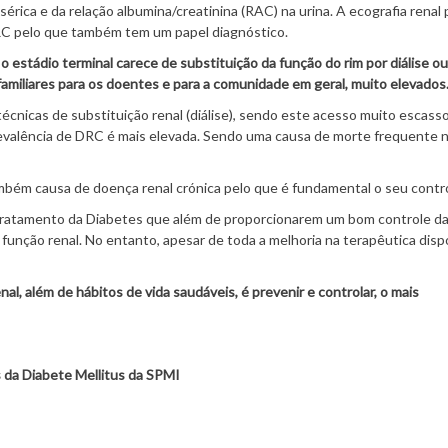
érica e da relação albumina/creatinina (RAC) na urina. A ecografia renal
DRC pelo que também tem um papel diagnóstico.
 estádio terminal carece de substituição da função do rim por diálise ou
familiares para os doentes e para a comunidade em geral, muito elevados
nicas de substituição renal (diálise), sendo este acesso muito escas
evalência de DRC é mais elevada. Sendo uma causa de morte frequente 
mbém causa de doença renal crónica pelo que é fundamental o seu contro
 tratamento da Diabetes que além de proporcionarem um bom controle d
a função renal. No entanto, apesar de toda a melhoria na terapêutica disp
l, além de hábitos de vida saudáveis, é prevenir e controlar, o mais
 da Diabete Mellitus da SPMI