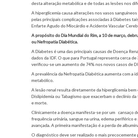
desta alteração metabólica e de todas as lesões nos dif
A hiperglicemia causa alterações nos vasos sanguíneo
pelas principais complicações associadas à Diabetes tai
Enfarte Agudo do Miocárdio e Acidente Vascular Cerebr
A propósito do Dia Mundial do Rim, a 10 de março, de
ou Nefropatia Diabética.
A Diabetes é uma das principais causas de Doença Ren
dados da IDF. O que para Portugal representa cerca de
verificou-se um aumento de 74% nos novos casos de DRC
A prevalência da Nefropatia Diabética aumenta com a 
metabólico.
A lesão renal resulta diretamente da hiperglicemia bem
Dislipidemia ou Tabagismo que exacerbam o declínio da
e morte.
Clinicamente a doença manifesta-se por um cansaço de
frequência urinária, sangue na urina, edema periférico e 
avançada. A primeira manifestação é a perda de albumina
O diagnóstico deve ser realizado o mais precocemente p