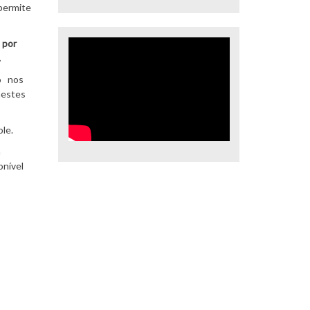
 permite
 por
.
so nos
nestes
le.
a
onível