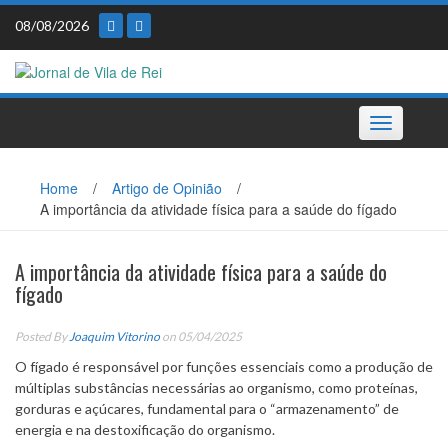
Skip
08/08/2026
to
content
Toggle
navigation
Home
/
Artigo de Opinião
/
A importância da atividade física para a saúde do fígado
A importância da atividade física para a saúde do
fígado
Posted By
Joaquim Vitorino
on 05/04/2025
O fígado é responsável por funções essenciais como a produção de
múltiplas substâncias necessárias ao organismo, como proteínas,
gorduras e açúcares, fundamental para o “armazenamento” de
energia e na destoxificação do organismo.