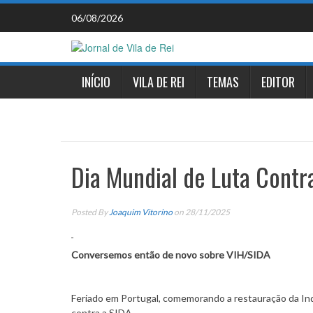
Skip
06/08/2026
to
content
INÍCIO
VILA DE REI
TEMAS
EDITOR
Dia Mundial de Luta Contr
Posted By
Joaquim Vitorino
on 28/11/2025
Conversemos então de novo sobre VIH/SIDA
Feriado em Portugal, comemorando a restauração da Ind
contra a SIDA.