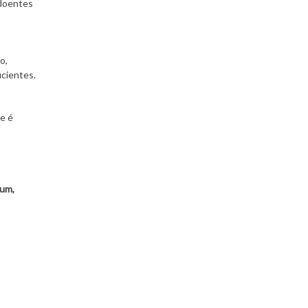
 doentes
o,
icientes.
e é
 um,