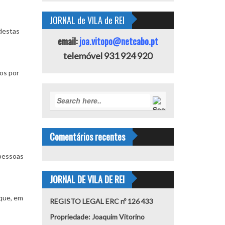
JORNAL de VILA de REI
 destas
email:
joa.vitopo@netcabo.pt
telemóvel 931 924 920
os por
Comentários recentes
 pessoas
JORNAL DE VILA DE REI
que, em
REGISTO LEGAL ERC nº 126 433
Propriedade: Joaquim Vitorino