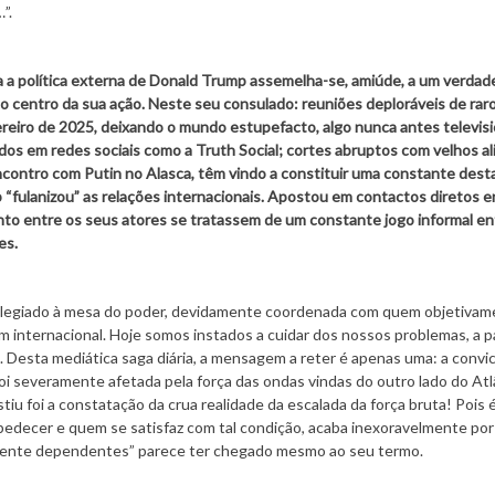
”.
a a política externa de Donald Trump assemelha-se, amiúde, a um verdad
 centro da sua ação. Neste seu consulado: reuniões deploráveis de rar
eiro de 2025, deixando o mundo estupefacto, algo nunca antes televis
dos em redes sociais como a Truth Social; cortes abruptos com velhos al
ntro com Putin no Alasca, têm vindo a constituir uma constante desta 
 “fulanizou” as relações internacionais. Apostou em contactos diretos e
mento entre os seus atores se tratassem de um constante jogo informal en
es.
ivilegiado à mesa do poder, devidamente coordenada com quem objetiva
em internacional. Hoje somos instados a cuidar dos nossos problemas, a p
 Desta mediática saga diária, a mensagem a reter é apenas uma: a convi
foi severamente afetada pela força das ondas vindas do outro lado do Atl
tiu foi a constatação da crua realidade da escalada da força bruta! Pois 
obedecer e quem se satisfaz com tal condição, acaba inexoravelmente por
lmente dependentes” parece ter chegado mesmo ao seu termo.