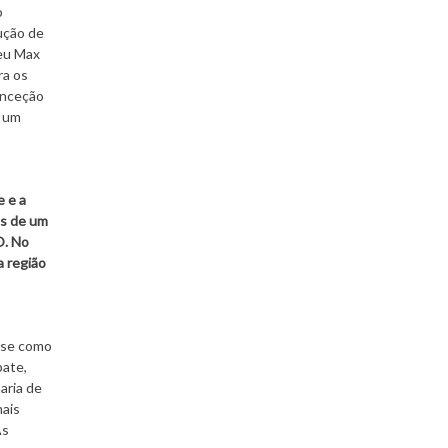
o
ução de
veu Max
ra os
onceção
r um
e e a
os de um
O. No
a região
r-se como
bate,
aria de
mais
As