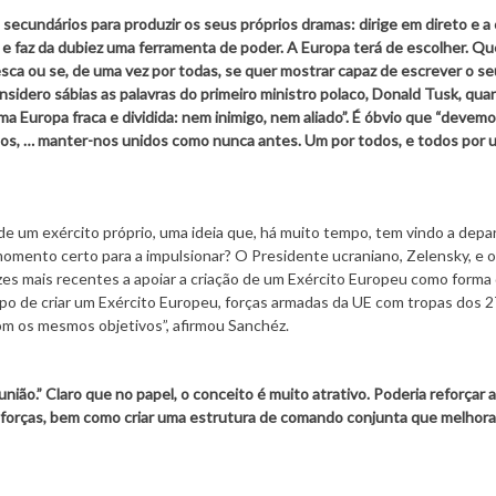
ecundários para produzir os seus próprios dramas: dirige em direto e a 
e faz da dubiez uma ferramenta de poder. A Europa terá de escolher. Qu
ca ou se, de uma vez por todas, se quer mostrar capaz de escrever o se
onsidero sábias as palavras do primeiro ministro polaco, Donald Tusk, qu
uma Europa fraca e dividida: nem inimigo, nem aliado”. É óbvio que “devem
-nos, … manter-nos unidos como nunca antes. Um por todos, e todos por 
de um exército próprio, uma ideia que, há muito tempo, tem vindo a depa
omento certo para a impulsionar? O Presidente ucraniano, Zelensky, e o
zes mais recentes a apoiar a criação de um Exército Europeu como forma
mpo de criar um Exército Europeu, forças armadas da UE com tropas dos 2
m os mesmos objetivos”, afirmou Sanchéz.
ião.” Claro que no papel, o conceito é muito atrativo. Poderia reforçar a
e forças, bem como criar uma estrutura de comando conjunta que melhora