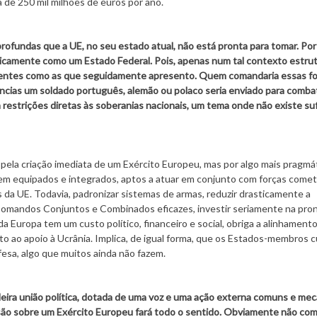
de 250 mil milhões de euros por ano.
 profundas que a UE, no seu estado atual, não está pronta para tomar. Por
iticamente como um Estado Federal. Pois, apenas num tal contexto estrut
inentes como as que seguidamente apresento. Quem comandaria essas fo
cias um soldado português, alemão ou polaco seria enviado para comba
 restrições diretas às soberanias nacionais, um tema onde não existe su
 pela criação imediata de um Exército Europeu, mas por algo mais pragmá
 bem equipados e integrados, aptos a atuar em conjunto com forças comet
a UE. Todavia, padronizar sistemas de armas, reduzir drasticamente a
r Comandos Conjuntos e Combinados eficazes, investir seriamente na pro
a Europa tem um custo político, financeiro e social, obriga a alinhament
o ao apoio à Ucrânia. Implica, de igual forma, que os Estados-membros
sa, algo que muitos ainda não fazem.
deira união política, dotada de uma voz e uma ação externa comuns e me
ssão sobre um Exército Europeu fará todo o sentido. Obviamente não co