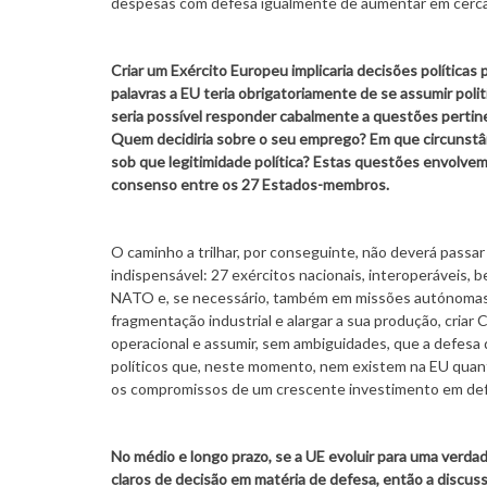
despesas com defesa igualmente de aumentar em cerca 
Criar um Exército Europeu implicaria decisões políticas
palavras a EU teria obrigatoriamente de se assumir pol
seria possível responder cabalmente a questões pert
Quem decidiria sobre o seu emprego? Em que circunstân
sob que legitimidade política? Estas questões envolvem
consenso entre os 27 Estados-membros.
O caminho a trilhar, por conseguinte, não deverá passar
indispensável: 27 exércitos nacionais, interoperáveis,
NATO e, se necessário, também em missões autónomas d
fragmentação industrial e alargar a sua produção, cria
operacional e assumir, sem ambiguidades, que a defesa d
políticos que, neste momento, nem existem na EU quant
os compromissos de um crescente investimento em defe
No médio e longo prazo, se a UE evoluir para uma verda
claros de decisão em matéria de defesa, então a discu