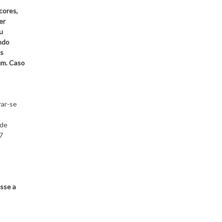
cores,
er
u
ando
os
um. Caso
rar-se
 de
7
sse a