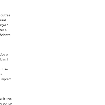
 outras
ural
rças?
ter e
ficiente
tico e
idas à
ntidão
os
 cumpram
canismos
mo ponto