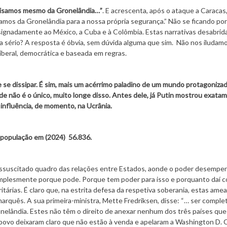
isamos mesmo da Gronelândia…”
. E acrescenta, após o ataque a Caraca
os da Gronelândia para a nossa própria segurança.” Não se ficando por 
signadamente ao México, a Cuba e à Colômbia. Estas narrativas desabrid
sério? A resposta é óbvia, sem dúvida alguma que sim. Não nos iludamo
iberal, democrática e baseada em regras.
 se dissipar. É sim, mais um acérrimo paladino de um mundo protagoniza
de não é o único, muito longe disso. Antes dele, já Putin mostrou exata
 influência, de momento, na Ucrânia.
 população em (2024) 56.836.
ssuscitado quadro das relações entre Estados, aonde o poder desempe
simplesmente porque pode. Porque tem poder para isso e porquanto daí c
tárias. É claro que, na estrita defesa da respetiva soberania, estas amea
marquês. A sua primeira-ministra, Mette Fredriksen, disse: “… ser compl
ronelândia. Estes não têm o direito de anexar nenhum dos três países que
ovo deixaram claro que não estão à venda e apelaram a Washington D. C