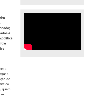
eiro
o
ionado;
iados e
política
ntre
tre
mente
agar a
cção de
ântico.
é, quem
 se