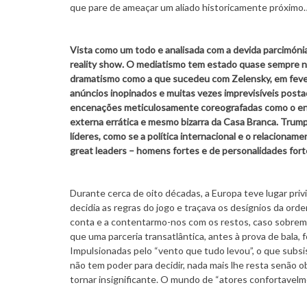
que pare de ameaçar um aliado historicamente próximo…
Vista como um todo e analisada com a devida parcimóni
reality show. O mediatismo tem estado quase sempre no
dramatismo como a que sucedeu com Zelensky, em fever
anúncios inopinados e muitas vezes imprevisíveis posta
encenações meticulosamente coreografadas como o enco
externa errática e mesmo bizarra da Casa Branca. Trump
líderes, como se a política internacional e o relaciona
great leaders – homens fortes e de personalidades fort
Durante cerca de oito décadas, a Europa teve lugar pr
decidia as regras do jogo e traçava os desígnios da ord
conta e a contentarmo-nos com os restos, caso sobrem.
que uma parceria transatlântica, antes à prova de bala, 
Impulsionadas pelo “vento que tudo levou”, o que subsis
não tem poder para decidir, nada mais lhe resta senão 
tornar insignificante. O mundo de “atores confortave