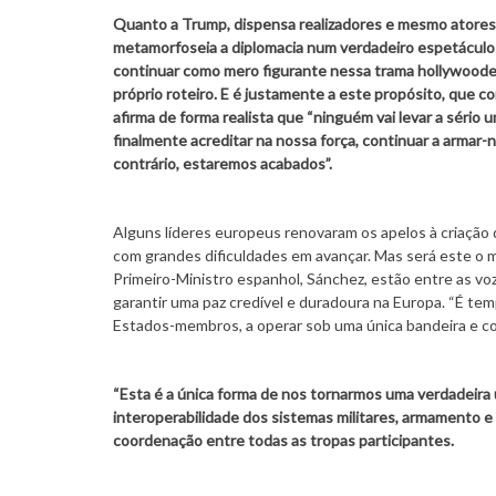
Quanto a Trump, dispensa realizadores e mesmo atores s
metamorfoseia a diplomacia num verdadeiro espetáculo 
continuar como mero figurante nessa trama hollywoodes
próprio roteiro. E é justamente a este propósito, que c
afirma de forma realista que “ninguém vai levar a sério 
finalmente acreditar na nossa força, continuar a armar
contrário, estaremos acabados”.
Alguns líderes europeus renovaram os apelos à criação 
com grandes dificuldades em avançar. Mas será este o m
Primeiro-Ministro espanhol, Sánchez, estão entre as vo
garantir uma paz credível e duradoura na Europa. “É te
Estados-membros, a operar sob uma única bandeira e co
“Esta é a única forma de nos tornarmos uma verdadeira un
interoperabilidade dos sistemas militares, armamento 
coordenação entre todas as tropas participantes.