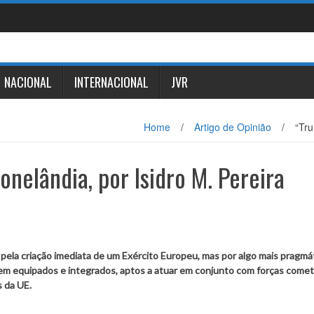
NACIONAL
INTERNACIONAL
JVR
Home
/
Artigo de Opinião
/
“Tru
nelândia, por Isidro M. Pereira
 pela criação imediata de um Exército Europeu, mas por algo mais pragmá
 bem equipados e integrados, aptos a atuar em conjunto com forças comet
 da UE.