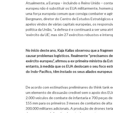
Atualmente, a Europa – incluindo o Reino Unido – conta c
europeu não é substituir os EUA militarmente, homem 
uma força europeia comum que consiga combater e agir
Bergmann, diretor do Centro de Estudos Estratégicos e
apelos vindos de várias capitais europeias, os respons
política da União, “a defesa é e continuará a ser uma at
‘exército da UE’, mas sim 27 exércitos robustos e inter
No início deste ano, Kaja Kallas observou que a fragment
causar problemas logísticos. Realmente “precisamos de
exército europeu”, afirmou a ex-primeira-ministra da
entanto, à medida que os EUA deslocam o seu foco estra
do Indo-Pacífico, têm instado os seus aliados europeus
De acordo com estimativas preliminares do think tank 
um elemento de dissuasão credível sem o apoio dos EUA
2.000 veículos de combate de infantaria e 700 peças de 
155 mm para os primeiros 3 meses de combates de alta 
300.000 militares adicionais. A produção de drones teri