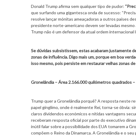
Donald Trump afirma sem qualquer tipo de pudor:
“Prec
que surfando uma gigantesca onda de sucesso: “Precisam
resolve lançar mónitas ameaçadoras a outros países de
presidente norte-americano devem ser levadas mesmo a 
Trump não é um defensor da atual ordem internacional l
Se dúvidas subsistissem, estas acabaram justamente de
zonas de influência. Digo mais um, porque em boa verda
isso mesmo, pois persiste em restaurar velhas zonas de
Gronelândia – Área 2.166.000 quilómetros quadrados –
Trump quer a Gronelândia porquê? A resposta neste re
papel gínglimo, onde é realmente Rei, torna-se óbvia: 
claros dividendos económicos e nítidas vantagens securi
receberam resposta oficial por parte do executivo dina
inútil falar sobre a possibilidade dos EUA tomarem a G
compõem o Reino da Dinamarca. A Gronelândia e o seu p