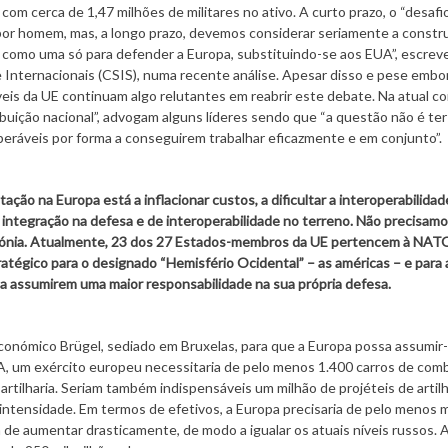
om cerca de 1,47 milhões de militares no ativo. A curto prazo, o “desafi
por homem, mas, a longo prazo, devemos considerar seriamente a constr
 como uma só para defender a Europa, substituindo-se aos EUA”, escre
 Internacionais (CSIS), numa recente análise. Apesar disso e pese embo
áveis da UE continuam algo relutantes em reabrir este debate. Na atual c
ribuição nacional”, advogam alguns líderes sendo que “a questão não é te
operáveis por forma a conseguirem trabalhar eficazmente e em conjunto”.
ação na Europa está a inflacionar custos, a dificultar a interoperabilidad
 integração na defesa e de interoperabilidade no terreno. Não precisam
 Estónia. Atualmente, 23 dos 27 Estados-membros da UE pertencem à NAT
tégico para o designado “Hemisfério Ocidental” – as américas – e para 
 a assumirem uma maior responsabilidade na sua própria defesa.
económico Brügel, sediado em Bruxelas, para que a Europa possa assumi
, um exército europeu necessitaria de pelo menos 1.400 carros de com
artilharia. Seriam também indispensáveis um milhão de projéteis de artilh
intensidade. Em termos de efetivos, a Europa precisaria de pelo menos 
a de aumentar drasticamente, de modo a igualar os atuais níveis russos. 