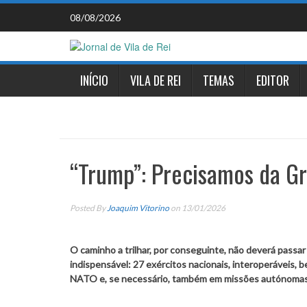
Skip
08/08/2026
to
content
INÍCIO
VILA DE REI
TEMAS
EDITOR
“Trump”: Precisamos da Gro
Posted By
Joaquim Vitorino
on 13/01/2026
O caminho a trilhar, por conseguinte, não deverá passar
indispensável: 27 exércitos nacionais, interoperáveis,
NATO e, se necessário, também em missões autónomas