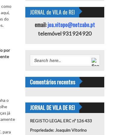
s, como
JORNAL de VILA de REI
aqui,
as do
email:
joa.vitopo@netcabo.pt
s.
telemóvel 931 924 920
do por
mente
Comentários recentes
nha o
JORNAL DE VILA DE REI
olhe
ças já
etamente
REGISTO LEGAL ERC nº 126 433
Propriedade: Joaquim Vitorino
. para