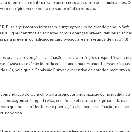
para doentes com Influenza) e um número acrescido de complicações. (2
ero e exigir uma resposta de saúde pública robusta.
VSR. E, se argumentos faltassem, surge agora um de grande peso: o Safe
 (UE), que identifica a vacinação contra doenças preveníveis pela vacina
s para prevenir complicações cardiovasculares em grupos de risco”. (3)
 dos quais a prevenção, a vacinação contra as infeções respiratórias “em
rdiovasculares” são identificadas como uma ferramenta essencial para 
udos (3), pelo que a Comissão Europeia incentiva os estados-membros a
ecomendação do Conselho para promover a imunização como medida de
a abordagem ao longo da vida, com foco sobretudo nos grupos de maior 
 para que possam identificar a população-alvo para a vacinação, mas ta
rtura vacinal.
rtugal, a comparticipação é atualmente limitada às crianças, dado ser um