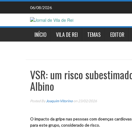
Skip
06/08/2026
to
content
INÍCIO
VILA DE REI
TEMAS
EDITOR
VSR: um risco subestimado
Albino
Posted By
Joaquim Vitorino
on 23/02/2026
O impacto da gripe nas pessoas com doenças cardiovas
para este grupo, considerado de risco.