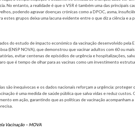
cia. No entanto, a realidade é que o VSR é também uma das principais ca
 velhos, podendo agravar doenças crónicas como a DPOC, asma, insuficiê
a estes grupos deixa uma lacuna evidente entre o que diz a ciência e a p
dos do estudo de impacto económico da vacinação desenvolvido pela E
isboa (ENSP NOVA), que demonstrou que vacinar adultos com 60 ou mais
tórias, evitar centenas de episódios de urgência e hospitalizações, salv
 claro que é tempo de olhar para as vacinas como um investimento estrutu
ias são inequívocas e os dados nacionais reforçam a urgência: proteger 
acinação é uma medida de saúde pública que salva vidas e reduz custos. 
imento em ação, garantindo que as políticas de vacinação acompanham a 
recisa.
pela Vacinação – MOVA