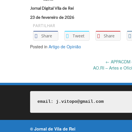
Jornal Digital Vila de Rei
23 de fevereiro de 2026
PARTILHAR
Share
Tweet
Share
Posted in
Artigo de Opinião
Post
←
APPACDM de
AO.RI – Artes e Ofíc
navigation
email: j.vitopo@gmail.com
© Jornal de Vila de Rei