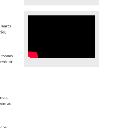
)
 Hearts
ção,
 pessoas
reduzir
risco.
mbém ao
 dos