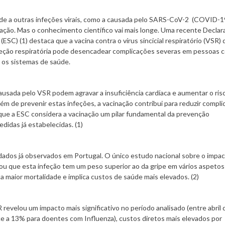
de a outras infeções virais, como a causada pelo SARS-CoV-2 (COVID-19
ação. Mas o conhecimento científico vai mais longe. Uma recente Declar
SC) (1) destaca que a vacina contra o vírus sincicial respiratório (VSR)
feção respiratória pode desencadear complicações severas em pessoas 
a os sistemas de saúde.
sada pelo VSR podem agravar a insuficiência cardíaca e aumentar o ris
lém de prevenir estas infeções, a vacinação contribui para reduzir compl
 que a ESC considera a vacinação um pilar fundamental da prevenção
didas já estabelecidas. (1)
ados já observados em Portugal. O único estudo nacional sobre o impa
lou que esta infeção tem um peso superior ao da gripe em vários aspetos
 maior mortalidade e implica custos de saúde mais elevados. (2)
 revelou um impacto mais significativo no período analisado (entre abril
ce a 13% para doentes com Influenza), custos diretos mais elevados por