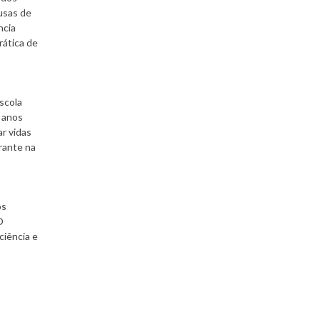
usas de
ncia
rática de
scola
 anos
ar vidas
rante na
os
O
ciência e