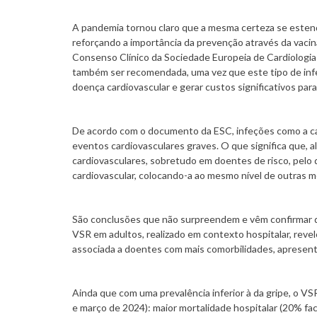
A pandemia tornou claro que a mesma certeza se esten
reforçando a importância da prevenção através da vacin
Consenso Clínico da Sociedade Europeia de Cardiologia (E
também ser recomendada, uma vez que este tipo de in
doença cardiovascular e gerar custos significativos par
De acordo com o documento da ESC, infeções como a cau
eventos cardiovasculares graves. O que significa que, a
cardiovasculares, sobretudo em doentes de risco, pelo
cardiovascular, colocando-a ao mesmo nível de outras me
São conclusões que não surpreendem e vêm confirmar d
VSR em adultos, realizado em contexto hospitalar, reve
associada a doentes com mais comorbilidades, apresenta
Ainda que com uma prevalência inferior à da gripe, o VSR
e março de 2024): maior mortalidade hospitalar (20% fa