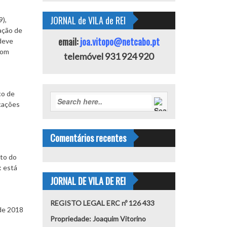
JORNAL de VILA de REI
),
ação de
email:
joa.vitopo@netcabo.pt
 deve
com
telemóvel 931 924 920
co de
icações
Comentários recentes
cto do
: está
JORNAL DE VILA DE REI
REGISTO LEGAL ERC nº 126 433
 de 2018
Propriedade: Joaquim Vitorino