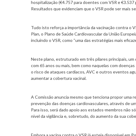
hospitalização (€4.757 para doentes com VSR e €3.537 
Resultados que evidenciam que o VSR pode ser mais sev
Tudo isto reforça a importância da vacinação contra o 
Plan, o Plano de Saúde Cardiovascular da União Europeia
incluindo o VSR, como “uma das estratégias mais eficaze
Neste plano, estruturado em três pilares principais, um
com 65 anos ou mais, bem como naquelas com doenças ca
o risco de ataques cardíacos, AVC e outros eventos ag
aumentar a cobertura vacinal.
A Comissão anuncia mesmo que tenciona propor uma r
prevenção das doenças cardiovasculares, através de um
Para isso, será dado apoio aos estados-membros não só
nível da vigilância e, sobretudo, do aumento da sua cobe
Embora a vacina contra o VSR já esteja disponível em Po