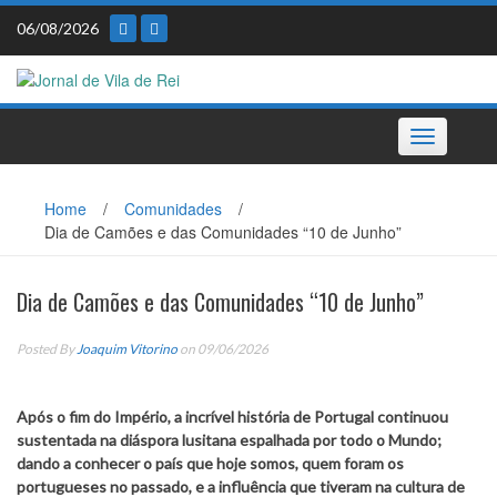
Skip
06/08/2026
to
content
Toggle
navigation
Home
/
Comunidades
/
Dia de Camões e das Comunidades “10 de Junho”
Dia de Camões e das Comunidades “10 de Junho”
Posted By
Joaquim Vitorino
on 09/06/2026
Após o fim do Império, a incrível história de Portugal continuou
sustentada na diáspora lusitana espalhada por todo o Mundo;
dando a conhecer o país que hoje somos, quem foram os
portugueses no passado, e a influência que tiveram na cultura de