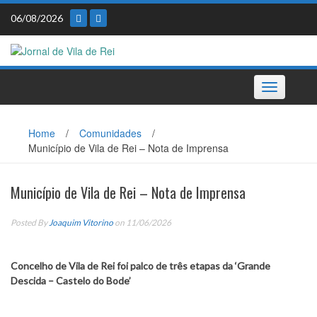
Skip
06/08/2026
to
content
Toggle
navigation
Home
/
Comunidades
/
Município de Vila de Rei – Nota de Imprensa
Município de Vila de Rei – Nota de Imprensa
Posted By
Joaquim Vitorino
on 11/06/2026
Concelho de Vila de Rei foi palco de três etapas da ‘Grande
Descida – Castelo do Bode’