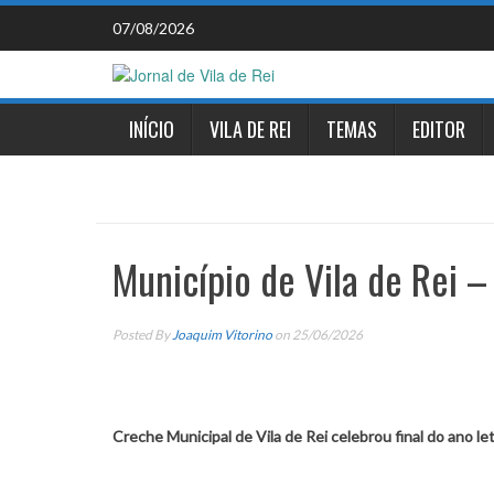
Skip
07/08/2026
to
content
INÍCIO
VILA DE REI
TEMAS
EDITOR
Município de Vila de Rei 
Posted By
Joaquim Vitorino
on 25/06/2026
Creche Municipal de Vila de Rei celebrou final do ano le