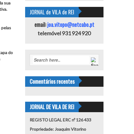
da sua
iva.
JORNAL de VILA de REI
email:
joa.vitopo@netcabo.pt
 pelas
telemóvel 931 924 920
tapa do
a
Comentários recentes
JORNAL DE VILA DE REI
REGISTO LEGAL ERC nº 126 433
Propriedade: Joaquim Vitorino