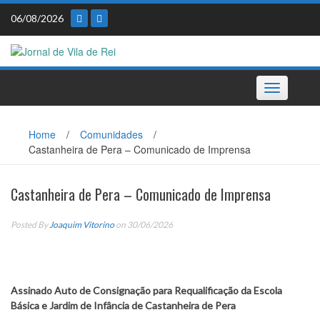
Skip
06/08/2026
to
content
Toggle
navigation
Home
/
Comunidades
/
Castanheira de Pera – Comunicado de Imprensa
Castanheira de Pera – Comunicado de Imprensa
Posted By
Joaquim Vitorino
on 30/06/2026
Assinado Auto de Consignação para Requalificação da Escola
Básica e Jardim de Infância de Castanheira de Pera