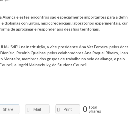
, a Aliança e estes encontros são especialmente importantes para a defin
 diplomas conjuntos, microcredenciais, laboratórios experimentais, cur
forma de aproximar e responder aos desafios territoriais.
AUS4EU na instituição, a vice-presidente Ana Vaz Ferreira, pelos doc
ionísio, Rosário Quelhas, pelos colaboradores Ana Raquel Ribeiro, Joan
o Monteiro, membros dos grupos de trabalho no seio da aliança, e pelo
ouncil, e Ingrid Melnechuky, do Student Council.
0
Total
Share
Mail
Print
Shares