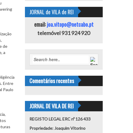
u
owering
JORNAL de VILA de REI
email:
joa.vitopo@netcabo.pt
telemóvel 931 924 920
lização
,
e de
, a
ligência
Comentários recentes
s. Entre
l Paulo
JORNAL DE VILA DE REI
ia,
REGISTO LEGAL ERC nº 126 433
itos
eturas
Propriedade: Joaquim Vitorino