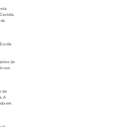
esta
Castela,
 da
 Escola
jetivo do
do uso
r de
a. A
cada em
uel