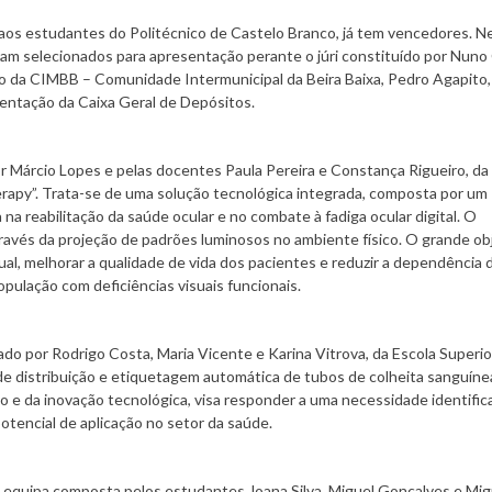
aos estudantes do Politécnico de Castelo Branco, já tem vencedores. N
ram selecionados para apresentação perante o júri constituído por Nuno 
o da CIMBB – Comunidade Intermunicipal da Beira Baixa, Pedro Agapito,
entação da Caixa Geral de Depósitos.
r Márcio Lopes e pelas docentes Paula Pereira e Constança Rigueiro, da
erapy”. Trata-se de uma solução tecnológica integrada, composta por um
 na reabilitação da saúde ocular e no combate à fadiga ocular digital. O
através da projeção de padrões luminosos no ambiente físico. O grande ob
ual, melhorar a qualidade de vida dos pacientes e reduzir a dependência 
pulação com deficiências visuais funcionais.
ado por Rodrigo Costa, Maria Vicente e Karina Vitrova, da Escola Superio
de distribuição e etiquetagem automática de tubos de colheita sanguíne
e da inovação tecnológica, visa responder a uma necessidade identifi
tencial de aplicação no setor da saúde.
 da equipa composta pelos estudantes Joana Silva, Miguel Gonçalves e Mig