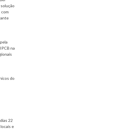
 solução
a com
rante
 pela
 IPCB na
gionais
nicos do
dias 22
locais e