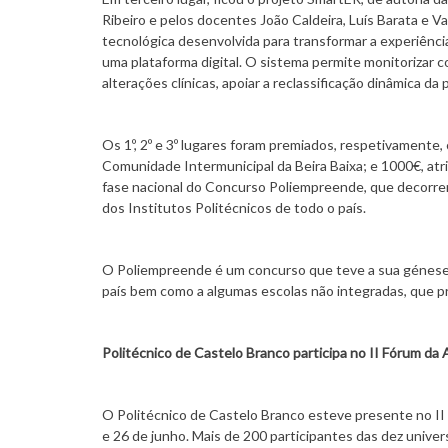
Ribeiro e pelos docentes João Caldeira, Luís Barata e 
tecnológica desenvolvida para transformar a experiência
uma plataforma digital. O sistema permite monitorizar c
alterações clínicas, apoiar a reclassificação dinâmica da
Os 1º, 2º e 3º lugares foram premiados, respetivamente,
Comunidade Intermunicipal da Beira Baixa; e 1000€, at
fase nacional do Concurso Poliempreende, que decorrer
dos Institutos Politécnicos de todo o país.
O Poliempreende é um concurso que teve a sua génese n
país bem como a algumas escolas não integradas, que p
Politécnico de Castelo Branco participa no II Fórum d
O Politécnico de Castelo Branco esteve presente no I
e 26 de junho. Mais de 200 participantes das dez univer