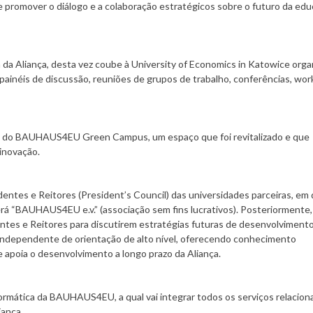
e promover o diálogo e a colaboração estratégicos sobre o futuro da ed
 da Aliança, desta vez coube à University of Economics in Katowice organ
inéis de discussão, reuniões de grupos de trabalho, conferências, wor
o do BAUHAUS4EU Green Campus, um espaço que foi revitalizado e que
 inovação.
ntes e Reitores (President’s Council) das universidades parceiras, em 
 será “BAUHAUS4EU e.v.” (associação sem fins lucrativos). Posteriormente,
tes e Reitores para discutirem estratégias futuras de desenvolviment
independente de orientação de alto nível, oferecendo conhecimento
 e apoia o desenvolvimento a longo prazo da Aliança.
formática da BAUHAUS4EU, a qual vai integrar todos os serviços relacio
iança.