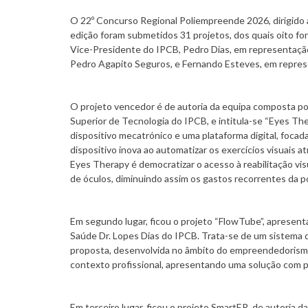
O 22º Concurso Regional Poliempreende 2026, dirigido 
edição foram submetidos 31 projetos, dos quais oito fo
Vice-Presidente do IPCB, Pedro Dias, em representaçã
Pedro Agapito Seguros, e Fernando Esteves, em repres
O projeto vencedor é de autoria da equipa composta po
Superior de Tecnologia do IPCB, e intitula-se “Eyes Th
dispositivo mecatrónico e uma plataforma digital, focada
dispositivo inova ao automatizar os exercícios visuais 
Eyes Therapy é democratizar o acesso à reabilitação vis
de óculos, diminuindo assim os gastos recorrentes da po
Em segundo lugar, ficou o projeto “FlowTube”, apresent
Saúde Dr. Lopes Dias do IPCB. Trata-se de um sistema 
proposta, desenvolvida no âmbito do empreendedorismo 
contexto profissional, apresentando uma solução com po
Em terceiro lugar, ficou o projeto SmartER, de autoria