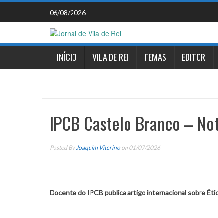
Skip
06/08/2026
to
content
INÍCIO
VILA DE REI
TEMAS
EDITOR
IPCB Castelo Branco – No
Posted By
Joaquim Vitorino
on 01/07/2026
Docente do IPCB publica artigo internacional sobre Étic