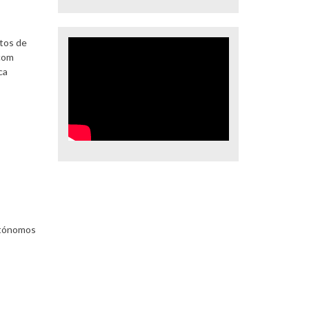
ntos de
 com
ca
utónomos