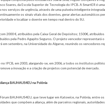
Vasco Soares, da Escola Superior de Tecnologia do IPCB. A SmartER é uma
 nos serviços de urgência, através de uma pulseira inteligente integrad
ontinuamente os sinais vitais dos doentes, gerar alertas automáticos pe
 prioridade e localizar o doente em tempo real dentro do SU.
 com 2000 €, atribuídos pela Caixa Geral de Depósitos; 1500€, atribuídos
ribuídos pela Pedro Agapito Seguros. O projeto vencedor representará o
á em setembro, na Universidade do Algarve, reunindo os vencedores re
o IPCB, em 2003, alargando-se, em 2006, a todos os institutos politéc
romove a inovação e a criação de projetos com potencial de mercado.
a Aliança BAUHAUS4EU na Polónia
I Fórum BAUHAUS4EU, que teve lugar em Katowice, na Polónia, entre os 
sidades que compõem a aliança, além de parceiros regionais, autoridades 