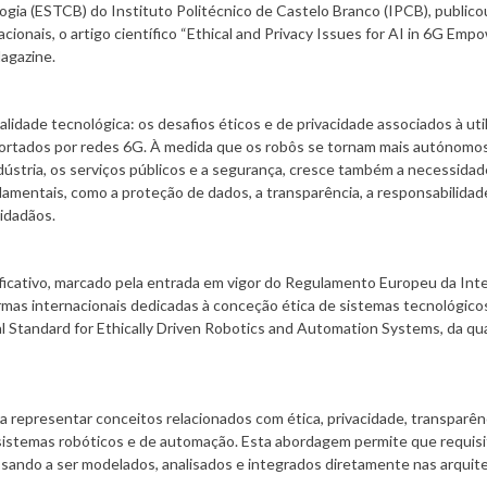
gia (ESTCB) do Instituto Politécnico de Castelo Branco (IPCB), publico
onais, o artigo científico “Ethical and Privacy Issues for AI in 6G Emp
agazine.
idade tecnológica: os desafios éticos e de privacidade associados à uti
suportados por redes 6G. À medida que os robôs se tornam mais autónomos
dústria, os serviços públicos e a segurança, cresce também a necessidad
amentais, como a proteção de dados, a transparência, a responsabilidade
cidadãos.
ficativo, marcado pela entrada em vigor do Regulamento Europeu da Inte
normas internacionais dedicadas à conceção ética de sistemas tecnológico
 Standard for Ethically Driven Robotics and Automation Systems, da qua
representar conceitos relacionados com ética, privacidade, transparênc
sistemas robóticos e de automação. Esta abordagem permite que requis
ssando a ser modelados, analisados e integrados diretamente nas arquit