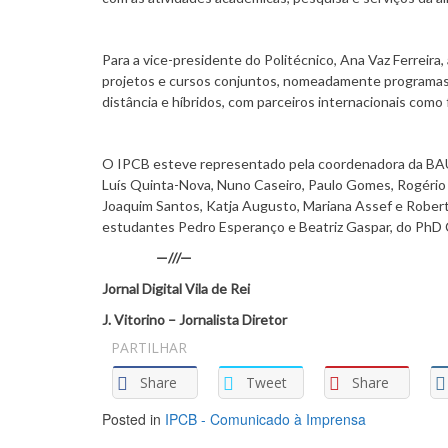
Para a vice-presidente do Politécnico, Ana Vaz Ferreira
projetos e cursos conjuntos, nomeadamente programas e
distância e híbridos, com parceiros internacionais como 
O IPCB esteve representado pela coordenadora da BAUH
Luís Quinta-Nova, Nuno Caseiro, Paulo Gomes, Rogério D
Joaquim Santos, Katja Augusto, Mariana Assef e Robert
estudantes Pedro Esperanço e Beatriz Gaspar, do PhD C
—///—
Jornal Digital Vila de Rei
J. Vitorino – Jornalista Diretor
PARTILHAR
Share
Tweet
Share
Posted in
IPCB - Comunicado à Imprensa