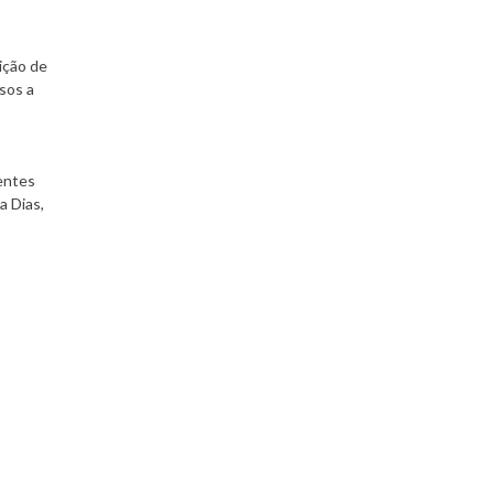
ição de
sos a
entes
a Dias,