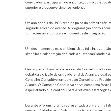
convidados, participaram do encontro, com o objetivo d
superior e o desenvolvimento regional.
Um ano depois do IPCB ter sido palco do primeiro fórum
segunda edição do evento. A programação contou com pa
formações interculturais e momentos de integração.
Um dos momentos mais emblemáticos foi a inauguraçã
simboliza a colaboração dedicada à sustentabilidade e à
Destaque também para a reunião do Conselho de Preside
debatida a criação da entidade legal da Aliança, a qual
Conselho Consultivo juntou-se ao Conselho de Presiden
Aliança. O Conselho Consultivo serve como uma fonte 
especializado que contribui para a reflexão estratégica
Durante o fórum, foi ainda apresentada a plataforma in
com as atividades académicas, pesquisa e serviços da al