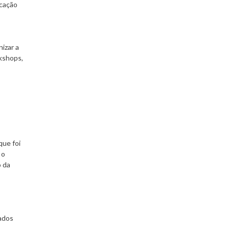
ucação
izar a
kshops,
que foi
 o
o da
nados