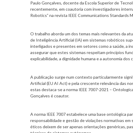
Paulo Gonçalves, docente da Escola Superior de Tecnolo
recentemente, em coautoria com investigadores internaci
Robotics” na revista IEEE Communications Standards M
O trabalho aborda um dos temas mais relevantes da atual
de Inteligência Artificial (IA) em sistemas robóticos 
interligados e presentes em setores como a saúde, a in
assegurar que estes sistemas respeitam princípios fund
explicabilidade, a dignidade humana e a autonomia dos 
A publicação surge num contexto particularmente signi
Artificial (EU AI Act) e pela crescente relevância das 
estas destaca-se a norma IEEE 7007-2021 – Ontological
Gonçalves é coautor.
A norma IEEE 7007 estabelece uma base ontológica para 
responsabilidade e gestão de violações normativas em 
éticos deixem de ser apenas orientações genéricas, pa
técnicas de sistemas autónomos.