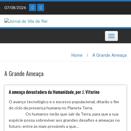
Skip
07/08/2026
to
content
Toggle
navigation
Home
/
A Grande Ameaça
A Grande Ameaça
A ameaça devastadora da Humanidade, por J. Vitorino
O avanço tecnológico e o excesso populacional, ditarão o fim
do ciclo da presença humana no Planeta Terra.
Os humanos terão que sair da Terra, para que a sua
espécie possa sobreviver aos grandes desafios e ameaças no
futuro; entre as mais prováveis a que…