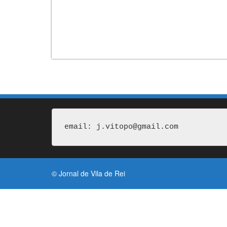
email: j.vitopo@gmail.com
© Jornal de Vila de Rei