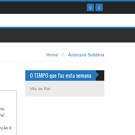
Home
/
Autarquia Solidária
O TEMPO que faz esta semana
Vila de Rei
nte
a”,
inção é