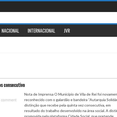
NACIONAL
INTERNACIONAL
JVR
nos consecutivo
Nota de Imprensa O Município de Vila de Rei foi novame
 comment
reconhecido com o galardão e bandeira “Autarquia Solidári
distinção que recebe pela quinta vez consecutiva, em
resultado do trabalho desenvolvido na área social. A dist
promovida pela plataforma Cidade Social, que pretende