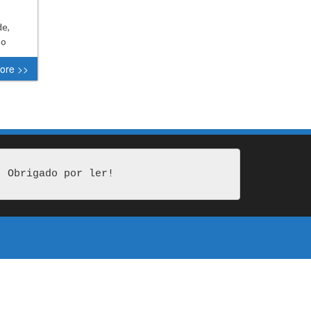
de,
no
ore >>
Obrigado por ler!