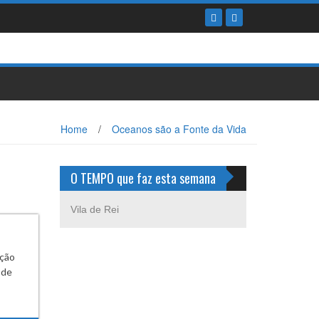
Home
/
Oceanos são a Fonte da Vida
O TEMPO que faz esta semana
Vila de Rei
ação
 de