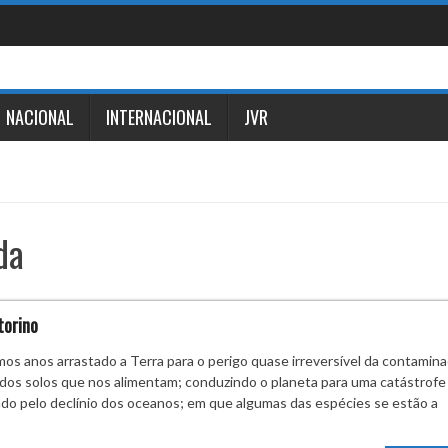
NACIONAL
INTERNACIONAL
JVR
da
torino
mos anos arrastado a Terra para o perigo quase irreversível da contamin
 dos solos que nos alimentam; conduzindo o planeta para uma catástrofe
 dado pelo declínio dos oceanos; em que algumas das espécies se estão a