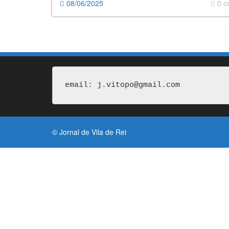
08/06/2025
0 
email: j.vitopo@gmail.com
© Jornal de Vila de Rei