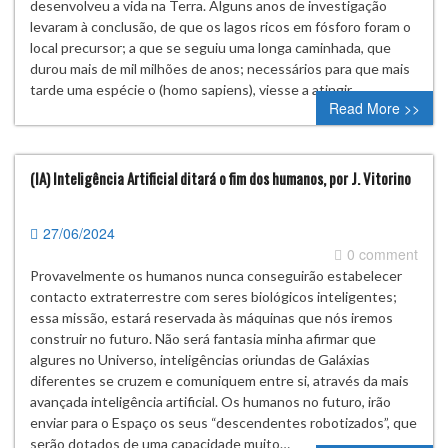
desenvolveu a vida na Terra. Alguns anos de investigação
levaram à conclusão, de que os lagos ricos em fósforo foram o
local precursor; a que se seguiu uma longa caminhada, que
durou mais de mil milhões de anos; necessários para que mais
tarde uma espécie o (homo sapiens), viesse a atingir…
Read More >>
(IA) Inteligência Artificial ditará o fim dos humanos, por J. Vitorino
27/06/2024
0 comment
Provavelmente os humanos nunca conseguirão estabelecer
contacto extraterrestre com seres biológicos inteligentes;
essa missão, estará reservada às máquinas que nós iremos
construir no futuro. Não será fantasia minha afirmar que
algures no Universo, inteligências oriundas de Galáxias
diferentes se cruzem e comuniquem entre si, através da mais
avançada inteligência artificial. Os humanos no futuro, irão
enviar para o Espaço os seus “descendentes robotizados”, que
serão dotados de uma capacidade muito…