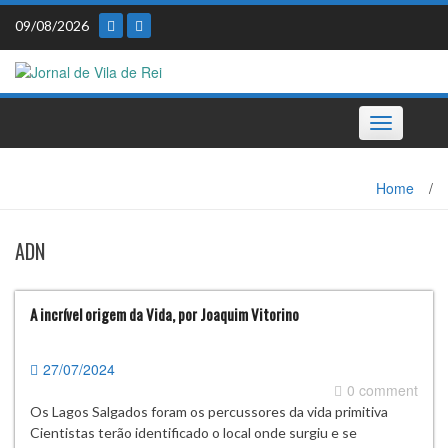
Skip
09/08/2026
to
content
Toggle
navigation
Home
/
ADN
A incrível origem da Vida, por Joaquim Vitorino
27/07/2024
0 comment
Os Lagos Salgados foram os percussores da vida primitiva
Cientistas terão identificado o local onde surgiu e se