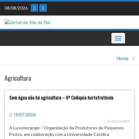
Skip
08/08/2026
to
content
Toggle
navigation
Home
/
Agricultura
Sem água não há agricultura – 6º Colóquio hortofrutícola
19/07/2024
0 comment
A Lusomorango – Organização de Produtores de Pequenos
Frutos, em colaboração com a Universidade Católica