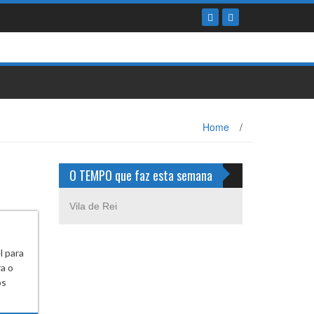
Home
/
O TEMPO que faz esta semana
Vila de Rei
l para
a o
os