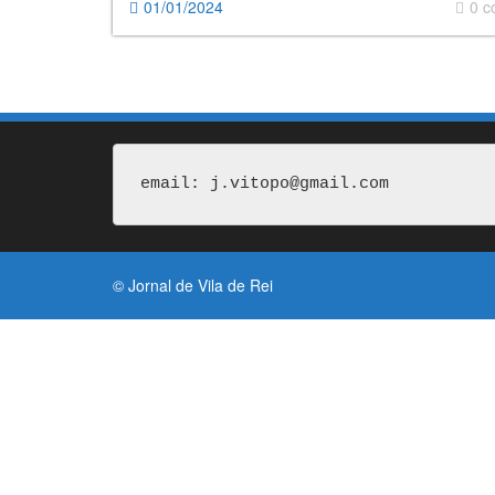
01/01/2024
0 
email: j.vitopo@gmail.com
© Jornal de Vila de Rei