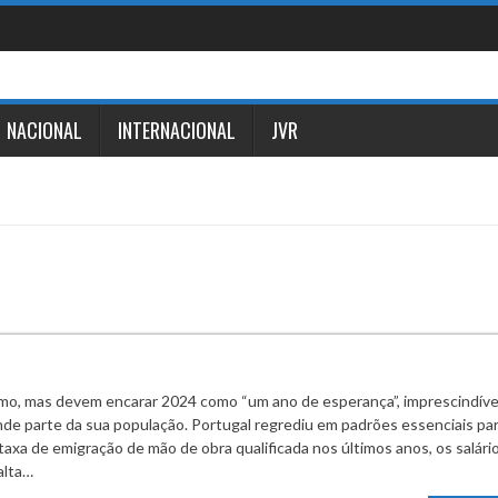
NACIONAL
INTERNACIONAL
JVR
o, mas devem encarar 2024 como “um ano de esperança”, imprescindíve
nde parte da sua população. Portugal regrediu em padrões essenciais par
taxa de emigração de mão de obra qualificada nos últimos anos, os salári
alta…