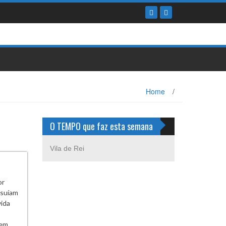
Home
/
O TEMPO que faz esta semana
Vila de Rei
or
ssuíam
vida
 em