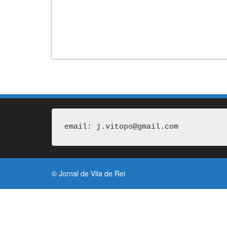
email: j.vitopo@gmail.com
© Jornal de Vila de Rei