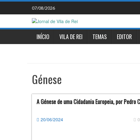
Skip
07/08/2026
to
content
INÍCIO
VILA DE REI
TEMAS
EDITOR
Génese
A Génese de uma Cidadania Europeia, por Pedro 
20/06/2024
0