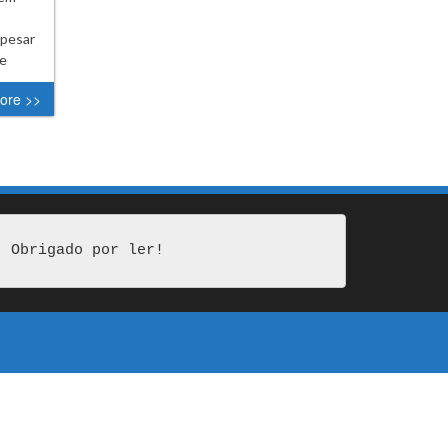
apesar
de
ore >>
Obrigado por ler!