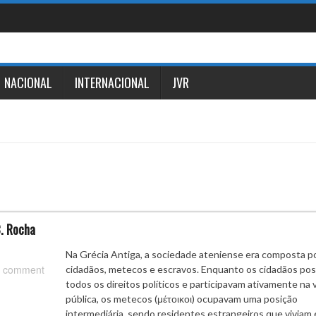
NACIONAL
INTERNACIONAL
JVR
C. Rocha
Na Grécia Antiga, a sociedade ateniense era composta p
 comment
cidadãos, metecos e escravos. Enquanto os cidadãos po
todos os direitos políticos e participavam ativamente na 
pública, os metecos (μέτοικοι) ocupavam uma posição
intermediária, sendo residentes estrangeiros que viviam