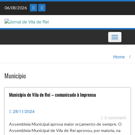
Skip
06/08/2026
to
content
Toggle
navigation
Home
/
Município
Município de Vila de Rei – comunicado à Imprensa
28/11/2024
0 comment
Assembleia Municipal aprova maior orçamento de sempre. O
Assembleia Municipal de Vila de Rei aprovou, por maioria, na