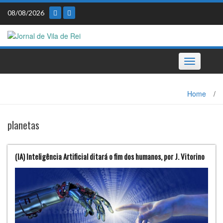
Skip
08/08/2026
to
content
Toggle
navigation
Home
/
planetas
(IA) Inteligência Artificial ditará o fim dos humanos, por J. Vitorino