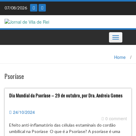
Skip
07/08/2026
to
content
Toggle
navigation
Home
/
Psoríase
Dia Mundial da Psoríase – 29 de outubro, por Dra. Andreia Gomes
24/10/2024
0 comment
Efeito anti-inflamatório das células estaminais do cordão
umbilical na Psoríase O que é a Psoríase? A psoríase é uma