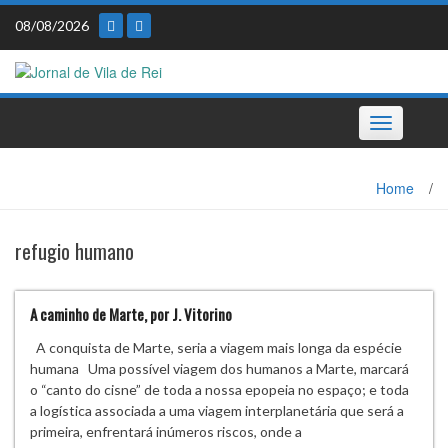
Skip
08/08/2026
to
content
Toggle
navigation
Home
/
refugio humano
A caminho de Marte, por J. Vitorino
A conquista de Marte, seria a viagem mais longa da espécie
humana Uma possível viagem dos humanos a Marte, marcará
o “canto do cisne” de toda a nossa epopeia no espaço; e toda
a logística associada a uma viagem interplanetária que será a
primeira, enfrentará inúmeros riscos, onde a