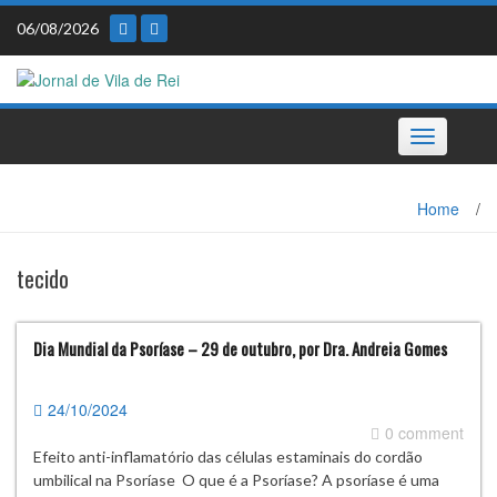
Skip
06/08/2026
to
content
Toggle
navigation
Home
/
tecido
Dia Mundial da Psoríase – 29 de outubro, por Dra. Andreia Gomes
24/10/2024
0 comment
Efeito anti-inflamatório das células estaminais do cordão
umbilical na Psoríase O que é a Psoríase? A psoríase é uma