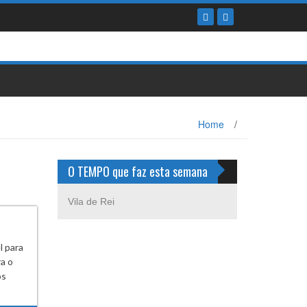
Home
/
O TEMPO que faz esta semana
Vila de Rei
l para
a o
os