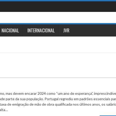
NACIONAL
INTERNACIONAL
JVR
o, mas devem encarar 2024 como “um ano de esperança”, imprescindíve
nde parte da sua população. Portugal regrediu em padrões essenciais par
taxa de emigração de mão de obra qualificada nos últimos anos, os salári
alta…