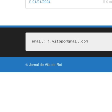
01/01/2024
0 
email: j.vitopo@gmail.com
© Jornal de Vila de Rei