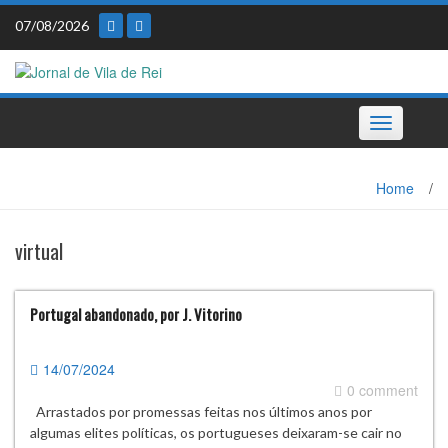
Skip
07/08/2026
to
content
Toggle
navigation
Home
/
virtual
Portugal abandonado, por J. Vitorino
14/07/2024
0 comment
Arrastados por promessas feitas nos últimos anos por
algumas elites políticas, os portugueses deixaram-se cair no