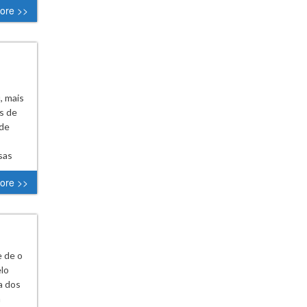
ore >>
, mais
s de
 de
sas
ore >>
e de o
elo
a dos
m