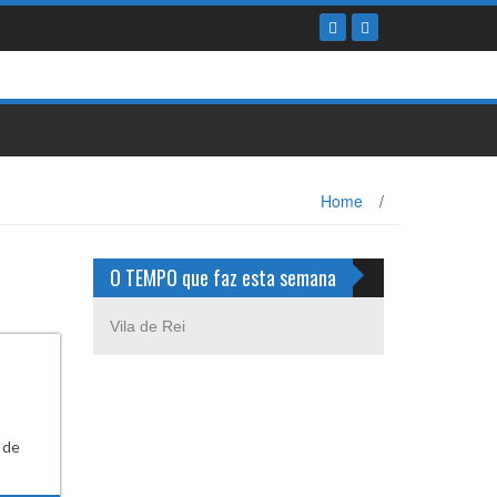
Home
/
O TEMPO que faz esta semana
Vila de Rei
 de