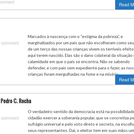
comment
Read M
Marcados à nascença com o “estigma da pobreza”, e
 comment
marginalizados por um país que não escolheram como seu
de um terço das nossas crianças vivem os terríveis efeito
aqui terem nascido. Elas são o dano colateral da situação
calamidade em que o país se encontra. Não se sabendo
defender, e com pais sem expediente para o fazer, as nos
crianças foram mergulhadas na fome e na miséria…
Read M
r Pedro C. Rocha
O verdadeiro sentido da democracia está na possibilidad
 comment
cidadão exercer a soberania popular, que se concretiza p
sufrágio universal e pelo voto direto e secreto, na escolh
seus representantes. Daí, o eleitor tem em suas mãos u