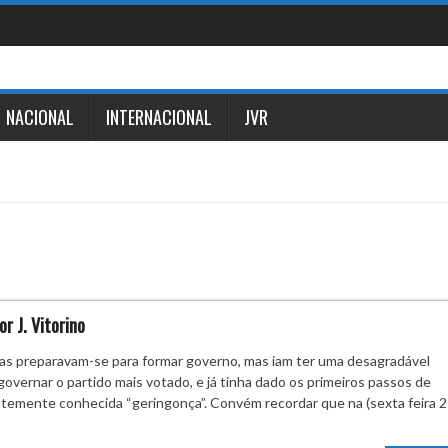
NACIONAL
INTERNACIONAL
JVR
r J. Vitorino
as preparavam-se para formar governo, mas iam ter uma desagradável
governar o partido mais votado, e já tinha dado os primeiros passos de
temente conhecida “geringonça”. Convém recordar que na (sexta feira 2