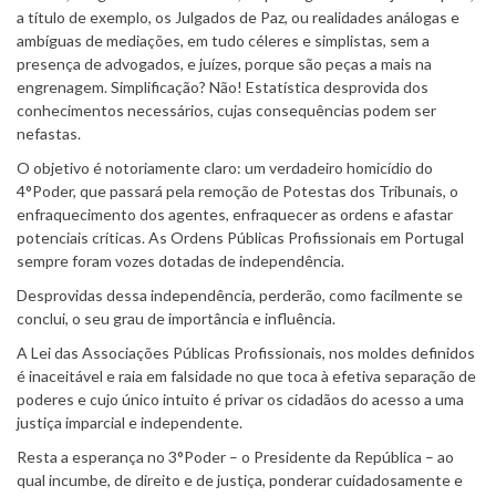
a título de exemplo, os Julgados de Paz, ou realidades análogas e
ambíguas de mediações, em tudo céleres e simplistas, sem a
presença de advogados, e juízes, porque são peças a mais na
engrenagem. Simplificação? Não! Estatística desprovida dos
conhecimentos necessários, cujas consequências podem ser
nefastas.
O objetivo é notoriamente claro: um verdadeiro homicídio do
4°Poder, que passará pela remoção de Potestas dos Tribunais, o
enfraquecimento dos agentes, enfraquecer as ordens e afastar
potenciais críticas. As Ordens Públicas Profissionais em Portugal
sempre foram vozes dotadas de independência.
Desprovidas dessa independência, perderão, como facilmente se
conclui, o seu grau de importância e influência.
A Lei das Associações Públicas Profissionais, nos moldes definidos
é inaceitável e raia em falsidade no que toca à efetiva separação de
poderes e cujo único intuito é privar os cidadãos do acesso a uma
justiça imparcial e independente.
Resta a esperança no 3°Poder – o Presidente da República – ao
qual incumbe, de direito e de justiça, ponderar cuidadosamente e