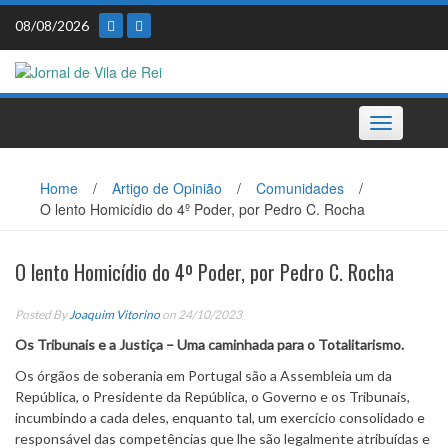
Skip
08/08/2026
to
content
Toggle
navigation
Home
/
Artigo de Opinião
/
Comunidades
/
O lento Homicídio do 4º Poder, por Pedro C. Rocha
O lento Homicídio do 4º Poder, por Pedro C. Rocha
Posted By
Joaquim Vitorino
on 24/10/2023
Os Tribunais e a Justiça – Uma caminhada para o Totalitarismo.
Os órgãos de soberania em Portugal são a Assembleia um da
República, o Presidente da República, o Governo e os Tribunais,
incumbindo a cada deles, enquanto tal, um exercício consolidado e
responsável das competências que lhe são legalmente atribuídas e