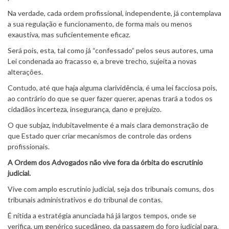
Na verdade, cada ordem profissional, independente, já contemplava
a sua regulação e funcionamento, de forma mais ou menos
exaustiva, mas suficientemente eficaz.
Será pois, esta, tal como já “confessado” pelos seus autores, uma
Lei condenada ao fracasso e, a breve trecho, sujeita a novas
alterações.
Contudo, até que haja alguma clarividência, é uma lei facciosa pois,
ao contrário do que se quer fazer querer, apenas trará a todos os
cidadãos incerteza, insegurança, dano e prejuízo.
O que subjaz, indubitavelmente é a mais clara demonstração de
que Estado quer criar mecanismos de controle das ordens
profissionais.
A Ordem dos Advogados não vive fora da órbita do escrutínio
judicial.
Vive com amplo escrutínio judicial, seja dos tribunais comuns, dos
tribunais administrativos e do tribunal de contas.
É nítida a estratégia anunciada há já largos tempos, onde se
verifica, um genérico sucedâneo, da passagem do foro judicial para,