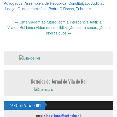
Advogados
,
Assembleia de República
,
Constituição
,
Judicial
,
Justiça
,
O lento homicídio
,
Pedro C Rocha
,
Tribunais
Post
←
Uma viagem ao futuro, com a Inteligência Artificial
navigation
Vila de Rei lança vídeo de sensibilização, sobre separação de
biorresíduos
→
Notícias do Jornal de Vila de Rei
JORNAL de VILA de REI
email:
joa.vitopo@netcabo.pt