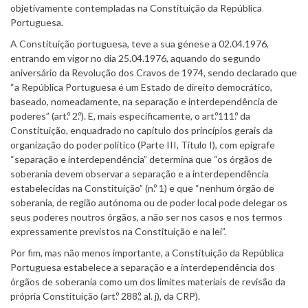
objetivamente contempladas na Constituição da República
Portuguesa.
A Constituição portuguesa, teve a sua génese a 02.04.1976,
entrando em vigor no dia 25.04.1976, aquando do segundo
aniversário da Revolução dos Cravos de 1974, sendo declarado que
“a República Portuguesa é um Estado de direito democrático,
baseado, nomeadamente, na separação e interdependência de
poderes” (art.º 2.º). E, mais especificamente, o art.º111.º da
Constituição, enquadrado no capítulo dos princípios gerais da
organização do poder político (Parte III, Título I), com epígrafe
“separação e interdependência” determina que “os órgãos de
soberania devem observar a separação e a interdependência
estabelecidas na Constituição” (n.º 1) e que “nenhum órgão de
soberania, de região autónoma ou de poder local pode delegar os
seus poderes noutros órgãos, a não ser nos casos e nos termos
expressamente previstos na Constituição e na lei”.
Por fim, mas não menos importante, a Constituição da República
Portuguesa estabelece a separação e a interdependência dos
órgãos de soberania como um dos limites materiais de revisão da
própria Constituição (art.º 288.º, al. j), da CRP).