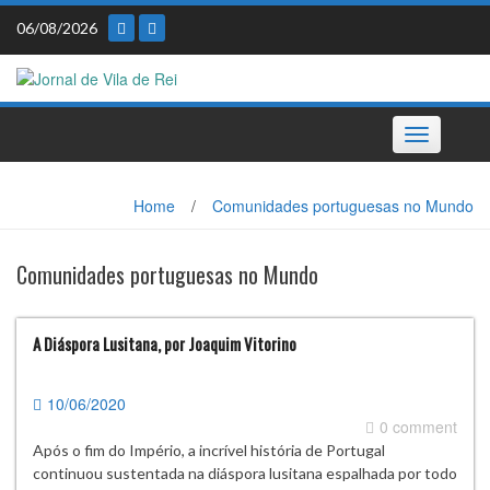
Skip
06/08/2026
to
content
Toggle
navigation
Home
/
Comunidades portuguesas no Mundo
Comunidades portuguesas no Mundo
A Diáspora Lusitana, por Joaquim Vitorino
10/06/2020
0 comment
Após o fim do Império, a incrível história de Portugal
continuou sustentada na diáspora lusitana espalhada por todo