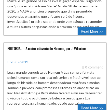
Marte, é um grande passo na investigação espacial; sugerindo
que “pode existir vida em Marte”. No dia 28 de Setembro de
2020, a NASA anunciou o segredo que tinha prometido
desvendar, e garantiu que o futuro será de intensa
investigação; é preciso saber de onde vem a água e responder
a muitas outras perguntas onde o próximo passo será enviar…
Read More >>
EDITORIAL – A maior odisseia do Homem, por J. Vitorino
20/07/2019
0 comment
Lua a grande conquista do Homem A Lua sempre foi vista
pelos humanos como um local misterioso e inatingível; que ao
longo da história do homem desencadeou mistérios e medos,
sonhos e paixões, com promessas eternas de amor feitas ao
luar. Neil Armstrong e Buzz Aldrin tiveram a missão de levantar
o véu de todo o ocultismo de beleza e terror, que a Lua
representou para a humanidade, desde que saímos…
Read More >>