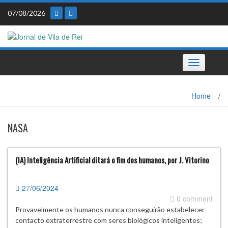
Skip
07/08/2026
to
content
Toggle
navigation
Home
/
NASA
(IA) Inteligência Artificial ditará o fim dos humanos, por J. Vitorino
27/06/2024
0 comment
Provavelmente os humanos nunca conseguirão estabelecer
contacto extraterrestre com seres biológicos inteligentes;