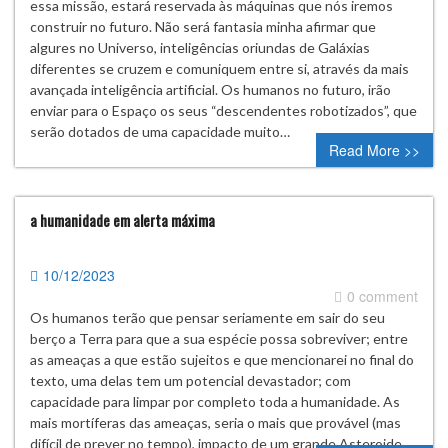
essa missão, estará reservada às máquinas que nós iremos
construir no futuro. Não será fantasia minha afirmar que
algures no Universo, inteligências oriundas de Galáxias
diferentes se cruzem e comuniquem entre si, através da mais
avançada inteligência artificial. Os humanos no futuro, irão
enviar para o Espaço os seus “descendentes robotizados”, que
serão dotados de uma capacidade muito…
Read More >>
a humanidade em alerta máxima
10/12/2023
0 comment
Os humanos terão que pensar seriamente em sair do seu
berço a Terra para que a sua espécie possa sobreviver; entre
as ameaças a que estão sujeitos e que mencionarei no final do
texto, uma delas tem um potencial devastador; com
capacidade para limpar por completo toda a humanidade. As
mais mortíferas das ameaças, seria o mais que provável (mas
difícil de prever no tempo), impacto de um grande Asteroide…