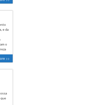
ento
a, e da
a
ram o
reza
ore >>
possa
a que