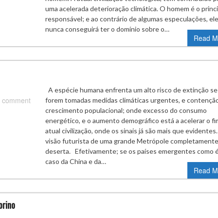
uma acelerada deterioração climática. O homem é o princi
responsável; e ao contrário de algumas especulações, el
nunca conseguirá ter o domínio sobre o…
Read M
A espécie humana enfrenta um alto risco de extinção se
 comment
forem tomadas medidas climáticas urgentes, e contençã
crescimento populacional; onde excesso do consumo
energético, e o aumento demográfico está a acelerar o fi
atual civilização, onde os sinais já são mais que evidentes
visão futurista de uma grande Metrópole completament
deserta. Efetivamente; se os países emergentes como é
caso da China e da…
Read M
orino