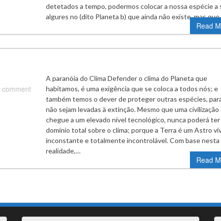
detetados a tempo, podermos colocar a nossa espécie a 
algures no (dito Planeta b) que ainda não existe, mas qu
Read M
A paranóia do Clima Defender o clima do Planeta que
 comment
habitamos, é uma exigência que se coloca a todos nós; e
também temos o dever de proteger outras espécies, par
não sejam levadas à extinção. Mesmo que uma civilização
chegue a um elevado nível tecnológico, nunca poderá ter
domínio total sobre o clima; porque a Terra é um Astro vi
inconstante e totalmente incontrolável. Com base nesta
realidade,…
Read M