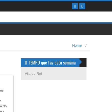
Home
/
O TEMPO que faz esta semana
Vila de Rei
uma
e
o do
ara