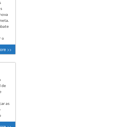
s
os
 nova
neta.
mbate
r o
ore >>
o
l de
e
car as
e
o
ore >>