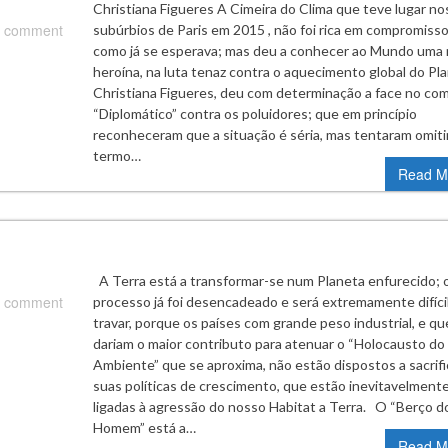
Christiana Figueres A Cimeira do Clima que teve lugar no
 comment
subúrbios de Paris em 2015 , não foi rica em compromiss
como já se esperava; mas deu a conhecer ao Mundo uma
heroína, na luta tenaz contra o aquecimento global do Pla
Christiana Figueres, deu com determinação a face no co
“Diplomático” contra os poluidores; que em princípio
reconheceram que a situação é séria, mas tentaram omiti
termo…
Read M
A Terra está a transformar-se num Planeta enfurecido; 
 comment
processo já foi desencadeado e será extremamente difíci
travar, porque os países com grande peso industrial, e qu
dariam o maior contributo para atenuar o “Holocausto do
Ambiente” que se aproxima, não estão dispostos a sacrifi
suas políticas de crescimento, que estão inevitavelment
ligadas à agressão do nosso Habitat a Terra. O “Berço d
Homem” está a…
Read M