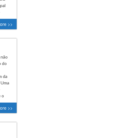
pal
e
ore >>
 não
o do
m da
. Uma
e
 o
ore >>