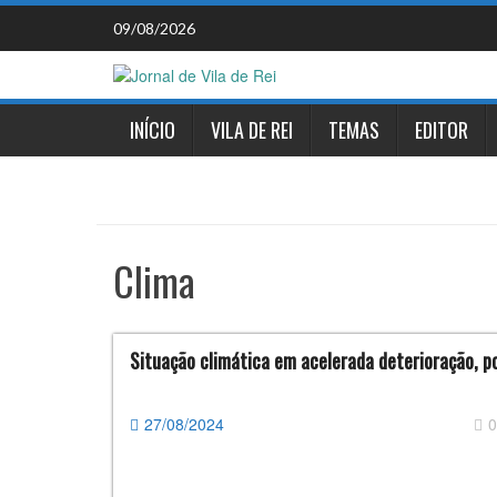
Skip
09/08/2026
to
content
INÍCIO
VILA DE REI
TEMAS
EDITOR
Clima
Situação climática em acelerada deterioração, por
27/08/2024
0