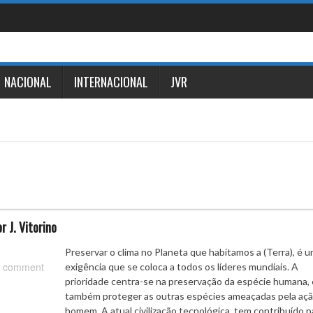
NACIONAL
INTERNACIONAL
JVR
 J. Vitorino
Preservar o clima no Planeta que habitamos a (Terra), é 
 comment
exigência que se coloca a todos os líderes mundiais. A
prioridade centra-se na preservação da espécie humana, 
também proteger as outras espécies ameaçadas pela açã
homem. A atual civilização tecnológica, tem contribuído p